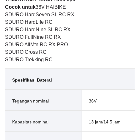
Cocok untuk
36V HAIBIKE
SDURO HardSeven SL RC RX
SDURO HardLife RC
SDURO HardNine SL RC RX
SDURO FullNine RC RX
SDURO AllMtn RC RX PRO
SDURO Cross RC
SDURO Trekking RC
Spesifikasi Baterai
Tegangan nominal
36V
Kapasitas nominal
13 jam/14.5 jam