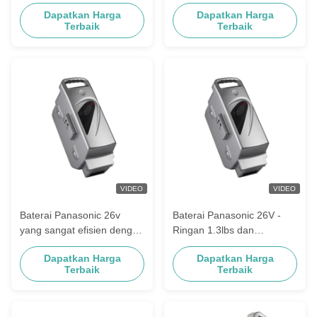
Overdischarge Baterai
Perlindungan Overcharge
Dapatkan Harga
Dapatkan Harga
Panasonic 26v
2,6Ah Kapasitas Bertahan
Terbaik
Terbaik
Lama
VIDEO
VIDEO
Baterai Panasonic 26v
Baterai Panasonic 26V -
yang sangat efisien dengan
Ringan 1.3lbs dan
sirkuit perlindungan
Dilengkapi dengan
Dapatkan Harga
Dapatkan Harga
Perlindungan Sirkuit
Terbaik
Terbaik
Singkat