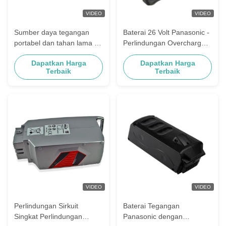
VIDEO
VIDEO
Sumber daya tegangan
Baterai 26 Volt Panasonic -
portabel dan tahan lama -
Perlindungan Overcharge
Ringan 1.3lbs - Kapasitas
untuk Aplikasi Industri
Dapatkan Harga
Dapatkan Harga
2.6Ah
Terbaik
Terbaik
VIDEO
VIDEO
Perlindungan Sirkuit
Baterai Tegangan
Singkat Perlindungan
Panasonic dengan