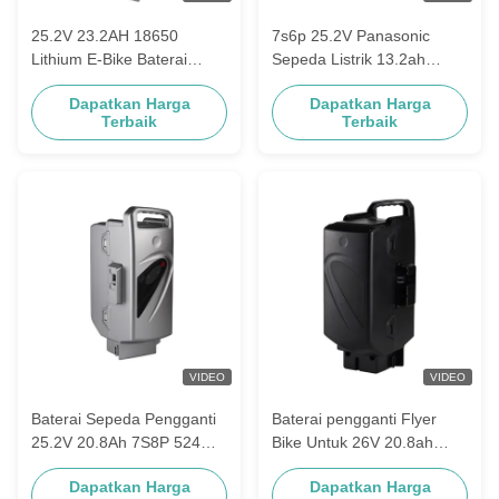
25.2V 23.2AH 18650
7s6p 25.2V Panasonic
Lithium E-Bike Baterai
Sepeda Listrik 13.2ah
Panasonic Penggantian
15.6ah 17.4ah Dengan
Dapatkan Harga
Dapatkan Harga
25.2V Lithium Baterai
Pengecas
Terbaik
Terbaik
Untuk Sepeda Listrik
VIDEO
VIDEO
Baterai Sepeda Pengganti
Baterai pengganti Flyer
25.2V 20.8Ah 7S8P 524WH
Bike Untuk 26V 20.8ah
Baterai Li-Ion Panasonic
Baterai isi ulang E-Bike
Dapatkan Harga
Dapatkan Harga
Flyer Ebike Baterai
Baterai Lithium