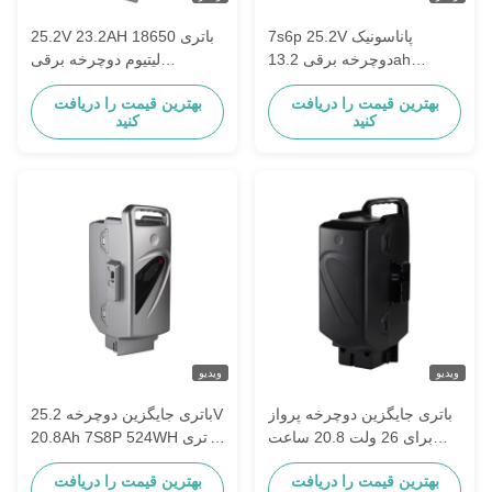
7s6p 25.2V پاناسونیک
25.2V 23.2AH 18650 باتری
دوچرخه برقی 13.2ah
لیتیوم دوچرخه برقی
15.6ah 17.4ah با شارژر
Panasonic جایگزینی 25.2V
بهترین قیمت را دریافت
بهترین قیمت را دریافت
باتری لیتیوم برای دوچرخه
کنید
کنید
برقی
ویدیو
ویدیو
باتری جایگزین دوچرخه پرواز
باتری جایگزین دوچرخه 25.2V
برای 26 ولت 20.8 ساعت
20.8Ah 7S8P 524WH باتری
باتری قابل شارژ مجدد باتری
لیتیوم یون پاناسونیک Flyer
بهترین قیمت را دریافت
بهترین قیمت را دریافت
لیتیوم دوچرخه الکترونیکی
Ebike باتری جایگزین E-Bike