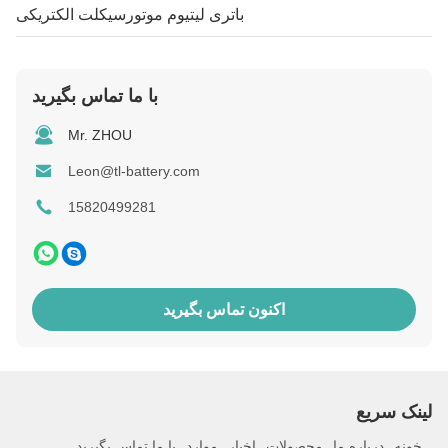
باتری لیتیوم موتورسیکلت الکتریکی
با ما تماس بگیرید
Mr. ZHOU
Leon@tl-battery.com
15820499281
اکنون تماس بگیرید
لینک سریع
خونه
درباره ما
محصولات
اخبار
موارد
با ما تماس بگیرید