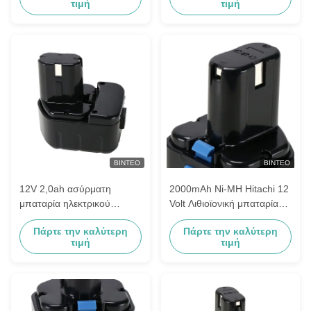
τιμή
τιμή
ΒΊΝΤΕΟ
ΒΊΝΤΕΟ
12V 2,0ah ασύρματη
2000mAh Ni-MH Hitachi 12
μπαταρία ηλεκτρικού
Volt Λιθιοϊονική μπαταρία
εργαλείου Hitachi Eb 1212s
Αντικατάσταση Eb 1230h
Πάρτε την καλύτερη
Πάρτε την καλύτερη
Eb 1214L Eb 1220bl
τιμή
τιμή