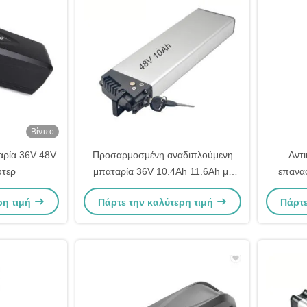
Βίντεο
αρία 36V 48V
Προσαρμοσμένη αναδιπλούμενη
Αντ
ύτερ
μπαταρία 36V 10.4Ah 11.6Ah με
επαναφ
18650 κυψέλες ιόντων λιθίου
ποδηλ
ρη τιμή
Πάρτε την καλύτερη τιμή
Πάρτε