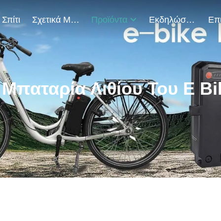
Σπίτι
Σχετικά Με Εμάς
Προϊόντα
Εκδηλώσεις
 Μπαταρία Λιθίου Του E Bi