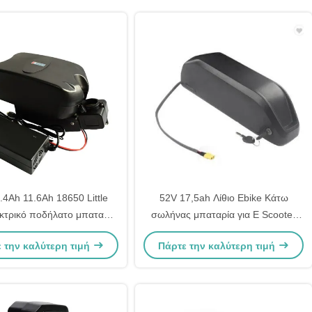
.4Ah 11.6Ah 18650 Little
52V 17,5ah Λίθιο Ebike Κάτω
κτρικό ποδήλατο μπαταρία
σωλήνας μπαταρία για E Scooter
ύμενη Μικρό για ηλεκτρικό
36V 48V 10ah 15ah
 την καλύτερη τιμή
Πάρτε την καλύτερη τιμή
ποδήλατο σκούτερ