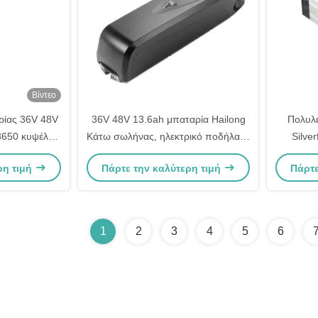
Βίντεο
ρίας 36V 48V
36V 48V 13.6ah μπαταρία Hailong
Πολυλε
8650 κυψέλη
Κάτω σωλήνας, ηλεκτρικό ποδήλατο
Silver
h 12Ah 13Ah
μπαταρία πακέτο αντικατάσταση
Zhe
ρη τιμή
Πάρτε την καλύτερη τιμή
Πάρτε
4Ah
1
2
3
4
5
6