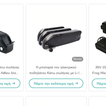
Βίντεο
Κάτω σωλήνας
Η μπαταρία του ηλεκτρικού
36V 10
Λιθίου Ιόνιο
ποδηλάτου Κάτω σωλήνας με Li Ion
Frog Ηλε
ιζόμενο
18650 Cell 48V 36V
αναδιπλο
ρη τιμή
Πάρτε την καλύτερη τιμή
Πάρτε