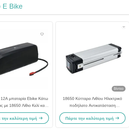
 E Bike
Βίντεο
 12A μπαταρία Ebike Κάτω
18650 Κύτταρα Λιθίου Ηλεκτρικό
 με 18650 Λίθιο Κελί και
ποδήλατο Αντικατάσταση
BMS
μπαταρίας για ηλεκτρικό ποδήλατο
 την καλύτερη τιμή
Πάρτε την καλύτερη τιμή
Ηλεκτρικό σκούτερ 48V 10.4ah
11.6ah 13ah 14.5ah