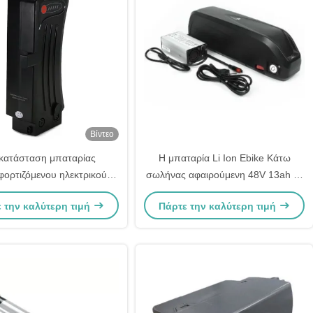
Βίντεο
ικατάσταση μπαταρίας
Η μπαταρία Li Ion Ebike Κάτω
ορτιζόμενου ηλεκτρικού
σωλήνας αφαιρούμενη 48V 13ah με
άτου 24V 36V Samsung
18650 κύτταρα
 την καλύτερη τιμή
Πάρτε την καλύτερη τιμή