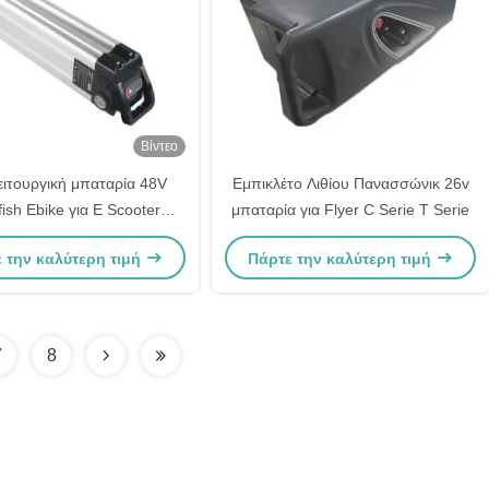
Βίντεο
ιτουργική μπαταρία 48V
Εμπικλέτο Λιθίου Πανασσώνικ 26v
fish Ebike για E Scooter
μπαταρία για Flyer C Serie T Serie
nlong Samsung Mifa
 την καλύτερη τιμή
Πάρτε την καλύτερη τιμή
7
8