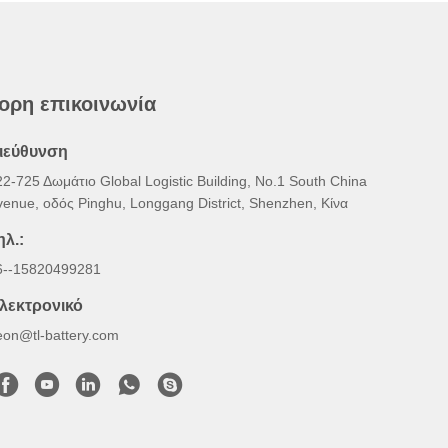
ορη επικοινωνία
ιεύθυνση
22-725 Δωμάτιο Global Logistic Building, Νο.1 South China
venue, οδός Pinghu, Longgang District, Shenzhen, Κίνα
ηλ.:
6--15820499281
λεκτρονικό
eon@tl-battery.com