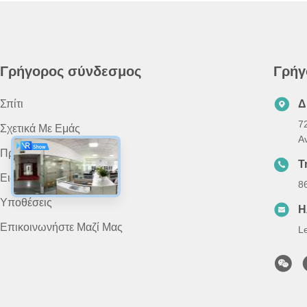
Γρήγορος σύνδεσμος
Γρήγ
Σπίτι
Δ
7
Σχετικά Με Εμάς
A
Προϊόντα
Τ
Ειδήσεις
8
Υποθέσεις
Η
Επικοινωνήστε Μαζί Μας
L