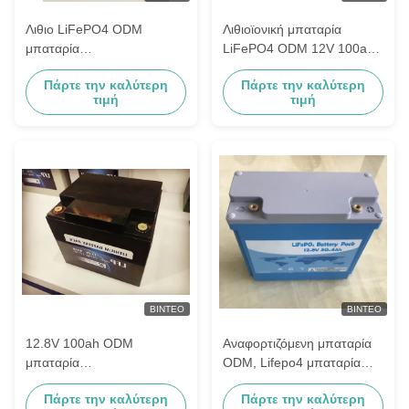
Λιθιο LiFePO4 ODM
Λιθιοϊονική μπαταρία
μπαταρία
LiFePO4 ODM 12V 100ah
επαναφορτιζόμενη για
με πιστοποιητικά UL CE
Πάρτε την καλύτερη
Πάρτε την καλύτερη
τροχόσπιτο καροτσάκι
τιμή
τιμή
γκολφ
ΒΊΝΤΕΟ
ΒΊΝΤΕΟ
12.8V 100ah ODM
Αναφορτιζόμενη μπαταρία
μπαταρία
ODM, Lifepo4 μπαταρία
επαναφορτιζόμενη LiFePO4
12.8V 243.2ah 4S64P
Πάρτε την καλύτερη
Πάρτε την καλύτερη
τύπου ιόντων λιθίου