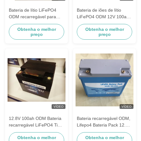
Bateria de lítio LiFePO4
Bateria de iões de lítio
ODM recarregável para
LiFePO4 ODM 12V 100ah
carrinho de golfe
Com Certificados UL CE
Obtenha o melhor
Obtenha o melhor
preço
preço
VÍDEO
VÍDEO
12.8V 100ah ODM Bateria
Bateria recarregável ODM,
recarregável LiFePO4 Tipo
Lifepo4 Bateria Pack 12.8V
de íon de lítio
243.2ah 4S64P
Obtenha o melhor
Obtenha o melhor