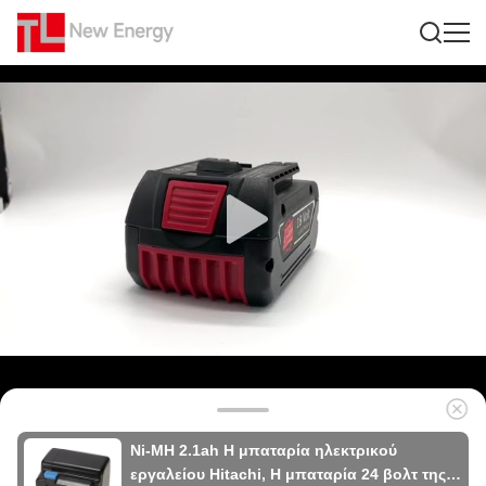
Ni-MH 2.1ah Η μπαταρία ηλεκτρικού
εργαλείου Hitachi, Η μπαταρία 24 βολτ της