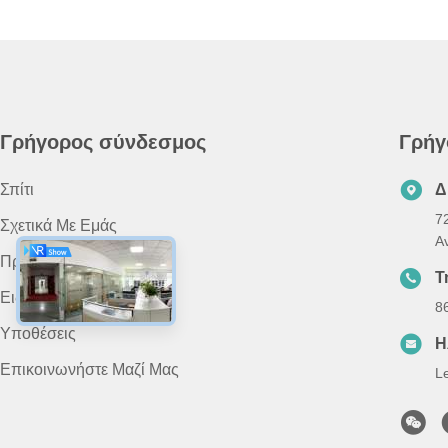
Γρήγορος σύνδεσμος
Γρήγ
Σπίτι
Δ
7
Σχετικά Με Εμάς
A
Προϊόντα
Τ
Ειδήσεις
8
Υποθέσεις
Η
Επικοινωνήστε Μαζί Μας
L