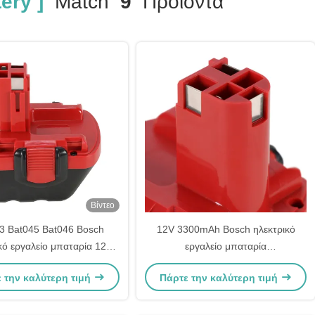
ery ]
Match
9
Προϊόντα
Βίντεο
3 Bat045 Bat046 Bosch
12V 3300mAh Bosch ηλεκτρικό
κό εργαλείο μπαταρία 12V
εργαλείο μπαταρία
mAh επαναφορτιζόμενο
επαναφορτιζόμενη Bat043 Bat045
 την καλύτερη τιμή
Πάρτε την καλύτερη τιμή
Bat046