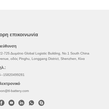
ορη επικοινωνία
ιεύθυνση
22-725 Δωμάτιο Global Logistic Building, Νο.1 South China
venue, οδός Pinghu, Longgang District, Shenzhen, Κίνα
ηλ.:
6--15820499281
λεκτρονικό
eon@tl-battery.com