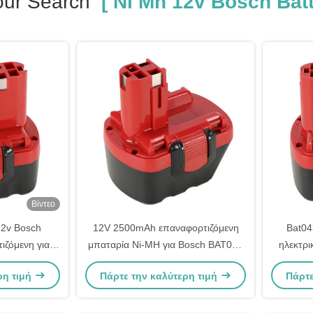
our Search
[ Ni Mh 12v Bosch Batt
Βίντεο
2v Bosch
12V 2500mAh επαναφορτιζόμενη
Bat04
ιζόμενη για
μπαταρία Ni-MH για Bosch BAT043
ηλεκτρι
Bat046
BAT045 BAT046
3000
ρη τιμή
Πάρτε την καλύτερη τιμή
Πάρτε