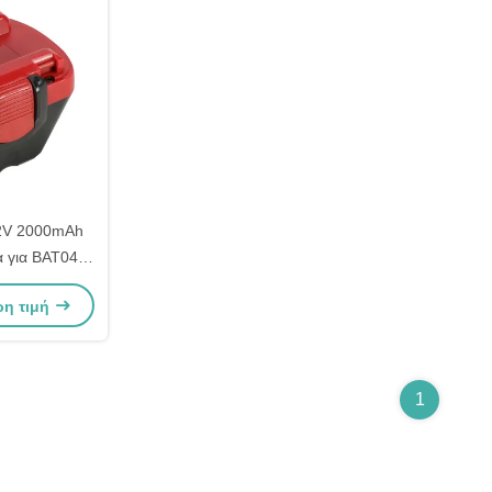
12V 2000mAh
ία για BAT043
046
ρη τιμή
1