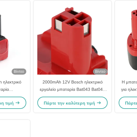
Βίντεο
Βίντεο
 ηλεκτρικό
2000mAh 12V Bosch ηλεκτρικό
Η μπατ
ταρία
εργαλείο μπαταρία Bat043 Bat045
για ηλεκ
t043 Bat045
Bat046 επαναφορτιζόμενο
ρη τιμή
Πάρτε την καλύτερη τιμή
Πάρτε