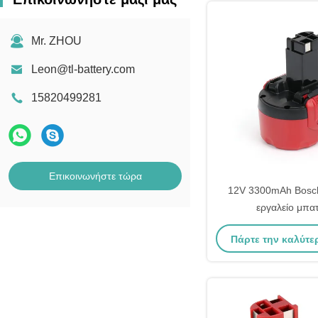
Mr. ZHOU
Leon@tl-battery.com
15820499281
Επικοινωνήστε τώρα
12V 3300mAh Bosch
εργαλείο μπα
επαναφορτιζόμενη Ba
Πάρτε την καλύτε
Bat046