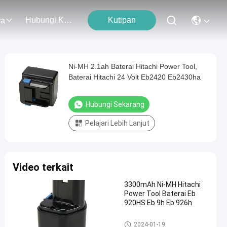
Hubungi Kami
Kutipan
ra
Ni-MH 2.1ah Baterai Hitachi Power Tool,
Baterai Hitachi 24 Volt Eb2420 Eb2430ha
Hubungi Sekarang
Pelajari Lebih Lanjut
Video terkait
3300mAh Ni-MH Hitachi
Power Tool Baterai Eb
920HS Eb 9h Eb 926h
Baterai Hitachi Power Tool
2024-01-19