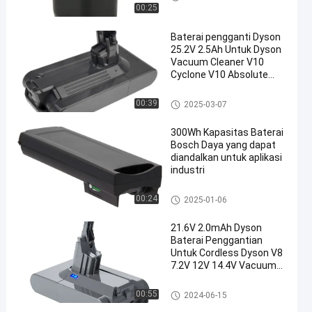
00:25
Baterai pengganti Dyson
25.2V 2.5Ah Untuk Dyson
Vacuum Cleaner V10
Cyclone V10 Absolute
V10 Animal V10
Motorhead
Baterai pengganti Dyson
00:39
2025-03-07
300Wh Kapasitas Baterai
Bosch Daya yang dapat
diandalkan untuk aplikasi
industri
Baterai Bosch Powerpack 300
00:24
2025-01-06
21.6V 2.0mAh Dyson
Baterai Penggantian
Untuk Cordless Dyson V8
7.2V 12V 14.4V Vacuum
Cleaner
Baterai pengganti Dyson
00:55
2024-06-15