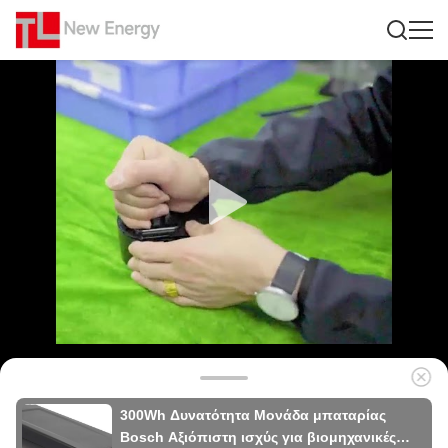
300Wh Δυνατότητα Μονάδα μπαταρίας
Bosch Αξιόπιστη ισχύς για βιομηχανικές