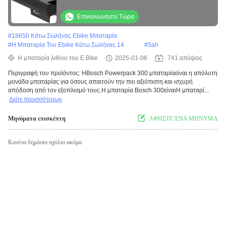
εφαρμογές
Επικοινωνήστε Τώρα
#
18650 Κάτω Σωλήνας Ebike Μπαταρία
#
Η Μπαταρία Του Ebike Κάτω Σωλήνας 14
#
5ah
Η μπαταρία λιθίου του E Bike
2025-01-06
741 απόψεις
Περιγραφή του προϊόντος: ΗBosch Powerpack 300 μπαταρίαείναι η απόλυτη
μονάδα μπαταρίας για όσους απαιτούν την πιο αξιόπιστη και ισχυρή
απόδοση από τον εξοπλισμό τους.Η μπαταρία Bosch 300είναιΗ μπαταρί...
Δείτε περισσότερων
Μηνύματα επισκέπτη
ΑΦΗΣΤΕ ΈΝΑ ΜΗΝΥΜΑ
Κανένα δημόσιο σχόλιο ακόμα