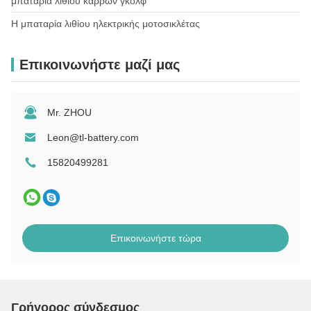
μπαταρία λίθιου κάρρων γκολφ
Η μπαταρία ιατρικού εξοπλισμού
Η μπαταρία μπουκαλιού νερού για Ebike
Η μπαταρία του ηλεκτρικού εργαλείου Panasonic
Η μπαταρία λιθίου ηλεκτρικής μοτοσικλέτας
Η μπαταρία του ηλεκτρικού ποδηλάτου στο πλαίσιο
Εμπικλέτα μπαταρία πίσω ράφι
Επικοινωνήστε μαζί μας
Η μπαταρία για το κάθισμα του ηλεκτροκίνητου ποδηλάτου
Πολλαπλή μπαταρία ηλεκτρικού ποδηλάτου
Mr. ZHOU
Leon@tl-battery.com
15820499281
Επικοινωνήστε τώρα
Γρήγορος σύνδεσμος