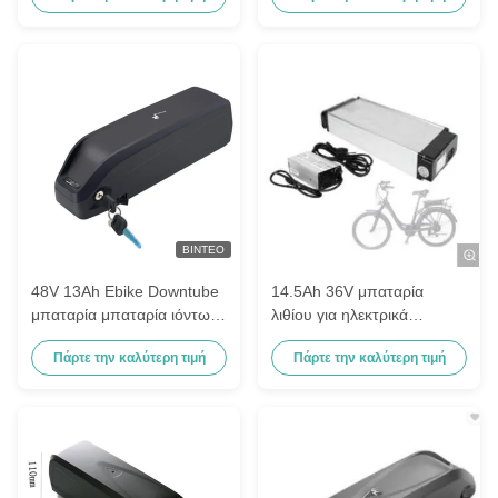
Downtube
ΒΊΝΤΕΟ
48V 13Ah Ebike Downtube
14.5Ah 36V μπαταρία
μπαταρία μπαταρία ιόντων
λιθίου για ηλεκτρικά
λιθίου 18650 κύτταρα
ποδήλατα Ασημένιο πίσω
Πάρτε την καλύτερη τιμή
Πάρτε την καλύτερη τιμή
ηλεκτρικό ποδήλατο
ράφι επαναφορτιζόμενο
αφαιρούμενο πακέτο
μπαταρίας