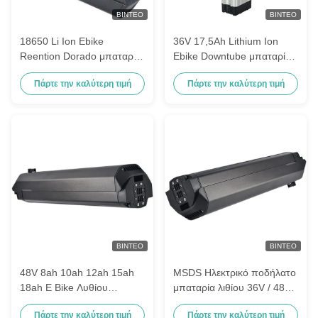
ΒΊΝΤΕΟ
ΒΊΝΤΕΟ
18650 Li Ion Ebike
36V 17,5Ah Lithium Ion
Reention Dorado μπαταρία
Ebike Downtube μπαταρία
48V 10,4Ah 13Ah 14,5Ah
υψηλής χωρητικότητας για
Πάρτε την καλύτερη τιμή
Πάρτε την καλύτερη τιμή
για την ενέργεια ποδηλάτου
ηλεκτρικά ποδήλατα
ΒΊΝΤΕΟ
ΒΊΝΤΕΟ
48V 8ah 10ah 12ah 15ah
MSDS Ηλεκτρικό ποδήλατο
18ah E Bike Λυθίου
μπαταρία λιθίου 36V / 48V
μπαταρία εσωτερικό
Ebike Downtube μπαταρία
Πάρτε την καλύτερη τιμή
Πάρτε την καλύτερη τιμή
πλαίσιο μπαταρία Ebike