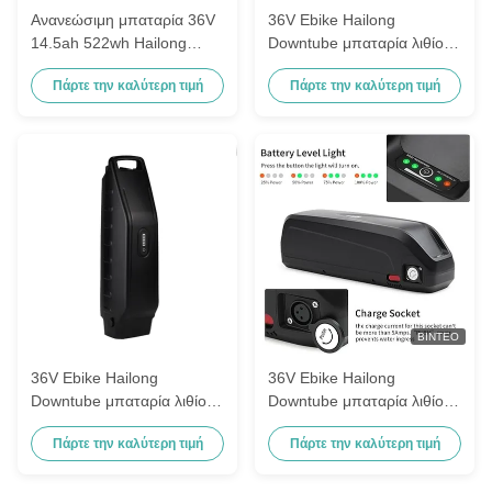
Ανανεώσιμη μπαταρία 36V
36V Ebike Hailong
14.5ah 522wh Hailong
Downtube μπαταρία λιθίου
Downtube 4 Pin Dmegc
για ηλεκτρικό ποδήλατο με
Πάρτε την καλύτερη τιμή
Πάρτε την καλύτερη τιμή
Ebike
φορτιστή USB
περιλαμβάνεται
ΒΊΝΤΕΟ
36V Ebike Hailong
36V Ebike Hailong
Downtube μπαταρία λιθίου
Downtube μπαταρία λιθίου
για ηλεκτρικό ποδήλατο με
για ηλεκτρικό ποδήλατο με
Πάρτε την καλύτερη τιμή
Πάρτε την καλύτερη τιμή
φορτιστή USB
φορτιστή USB
περιλαμβάνεται
περιλαμβάνεται