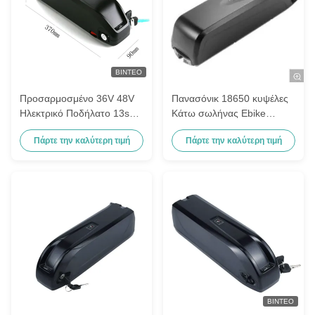
ΒΊΝΤΕΟ
Προσαρμοσμένο 36V 48V
Πανασόνικ 18650 κυψέλες
Ηλεκτρικό Ποδήλατο 13s5p
Κάτω σωλήνας Ebike
3500mAh Ηλιακά
μπαταρία 36V 48V με
Πάρτε την καλύτερη τιμή
Πάρτε την καλύτερη τιμή
Συλλέγματα 17,5ah
μεγάλη αντοχή
Λιθιοϊοντική μπαταρία
ΒΊΝΤΕΟ