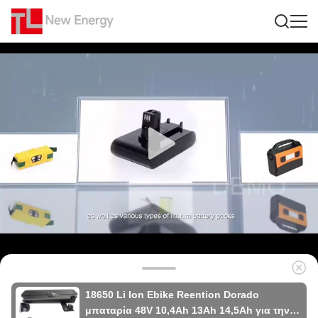
18650 Li Ion Ebike Reention Dorado
μπαταρία 48V 10,4Ah 13Ah 14,5Ah για την