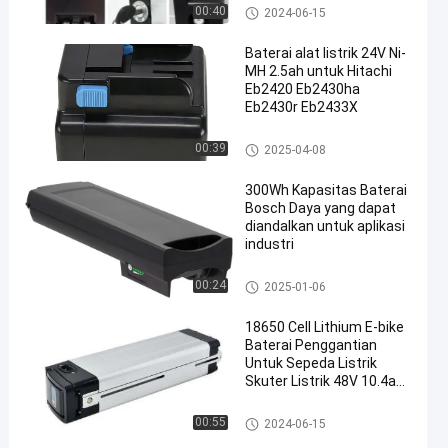
Baterai Sepeda Listrik Dalam
00:40
2024-06-15
Bingkai
Baterai alat listrik 24V Ni-
MH 2.5ah untuk Hitachi
Eb2420 Eb2430ha
Eb2430r Eb2433X
Baterai Litium Untuk Alat-alat
00:39
2025-04-08
Listrik
300Wh Kapasitas Baterai
Bosch Daya yang dapat
diandalkan untuk aplikasi
industri
Baterai Bosch Powerpack 300
00:24
2025-01-06
18650 Cell Lithium E-bike
Baterai Penggantian
Untuk Sepeda Listrik
Skuter Listrik 48V 10.4ah
11.6ah 13ah 14.5ah
Baterai Ebike Downtube
00:55
2024-06-15