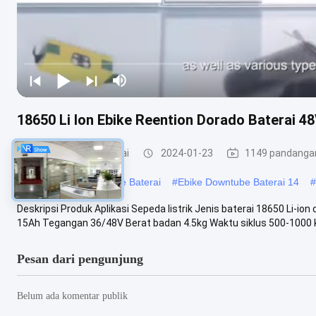
18650 Li Ion Ebike Reention Dorado Baterai 
E Bike Lithium Baterai
2024-01-23
1149 pandanga
#
18650 Downtube Ebike Baterai
#
Ebike Downtube Baterai 14
#
Deskripsi Produk Aplikasi Sepeda listrik Jenis baterai 18650 Li-io
15Ah Tegangan 36/48V Berat badan 4.5kg Waktu siklus 500-1000 ka
Pesan dari pengunjung
Belum ada komentar publik