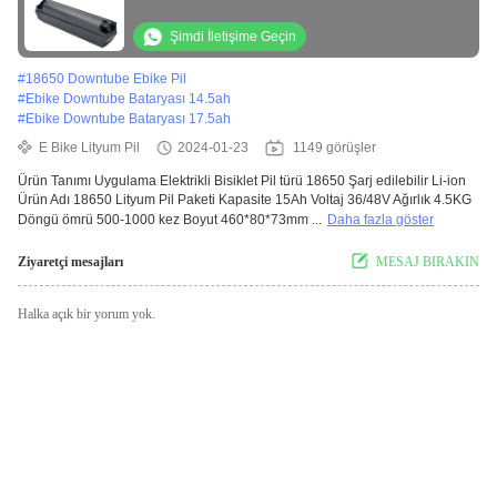
Şimdi İletişime Geçin
#
18650 Downtube Ebike Pil
#
Ebike Downtube Bataryası 14.5ah
#
Ebike Downtube Bataryası 17.5ah
E Bike Lityum Pil
2024-01-23
1149 görüşler
Ürün Tanımı Uygulama Elektrikli Bisiklet Pil türü 18650 Şarj edilebilir Li-ion
Ürün Adı 18650 Lityum Pil Paketi Kapasite 15Ah Voltaj 36/48V Ağırlık 4.5KG
Döngü ömrü 500-1000 kez Boyut 460*80*73mm ...
Daha fazla göster
Ziyaretçi mesajları
MESAJ BIRAKIN
Halka açık bir yorum yok.