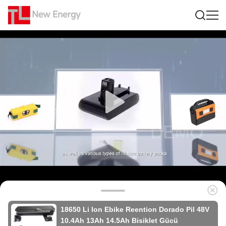
18650 Li Ion Ebike Reention Dorado Pil 48V
10.4Ah 13Ah 14.5Ah Bisiklet Gücü