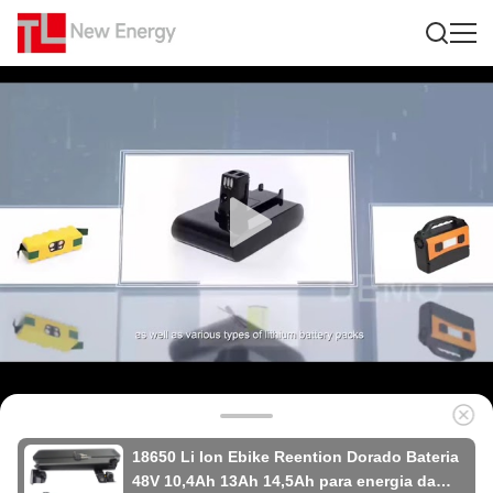
18650 Li Ion Ebike Reention Dorado Bateria
48V 10,4Ah 13Ah 14,5Ah para energia da