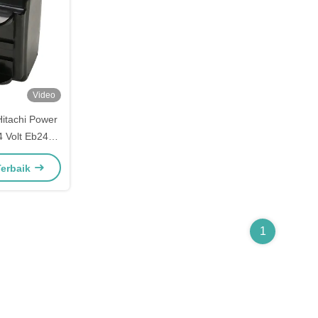
Video
Hitachi Power
24 Volt Eb2420
a
Terbaik
1