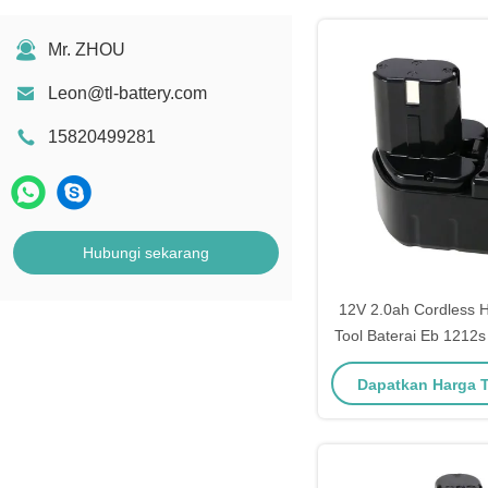
Mr. ZHOU
Leon@tl-battery.com
15820499281
Hubungi sekarang
12V 2.0ah Cordless H
Tool Baterai Eb 1212
1220bl
Dapatkan Harga 