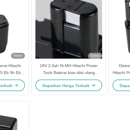
Video
Video
rai Hitachi
18V 2.0ah Ni-MH Hitachi Power
Dises
S Eb 9h Eb
Tools Baterai bisa diisi ulang
Hitachi 
Eb1812
Terbaik
Dapatkan Harga Terbaik
Dapa