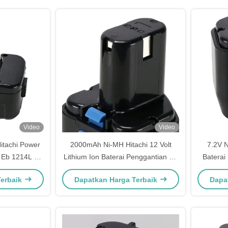
Video
Video
itachi Power
2000mAh Ni-MH Hitachi 12 Volt
7.2V N
s Eb 1214L Eb
Lithium Ion Baterai Penggantian Eb
Baterai
1230h
Terbaik
Dapatkan Harga Terbaik
Dapa