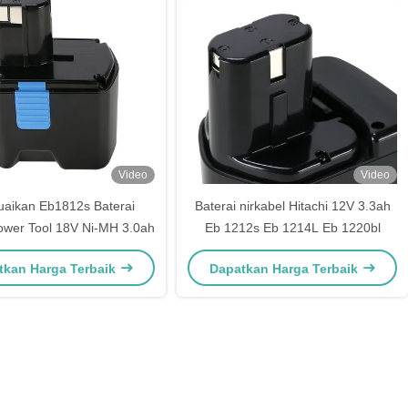
Video
Video
uaikan Eb1812s Baterai
Baterai nirkabel Hitachi 12V 3.3ah
Power Tool 18V Ni-MH 3.0ah
Eb 1212s Eb 1214L Eb 1220bl
tkan Harga Terbaik
Dapatkan Harga Terbaik