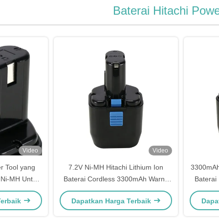
Baterai Hitachi Powe
Video
Video
er Tool yang
7.2V Ni-MH Hitachi Lithium Ion
3300mAh 
V Ni-MH Untuk
Baterai Cordless 3300mAh Warna
Baterai
s Tool
Hitam
Terbaik
Dapatkan Harga Terbaik
Dapa