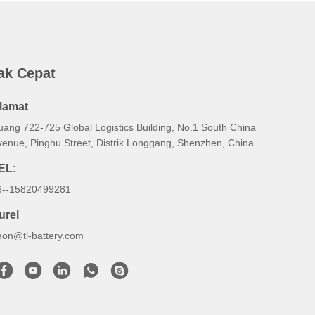
ak Cepat
lamat
uang 722-725 Global Logistics Building, No.1 South China
venue, Pinghu Street, Distrik Longgang, Shenzhen, China
EL:
6--15820499281
urel
eon@tl-battery.com