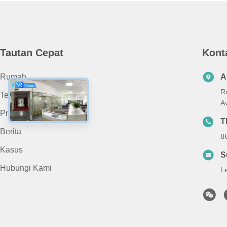
Tautan Cepat
Kont
Rumah
A
R
Tentang Kami
A
Produk
T
Berita
8
Kasus
S
Hubungi Kami
L