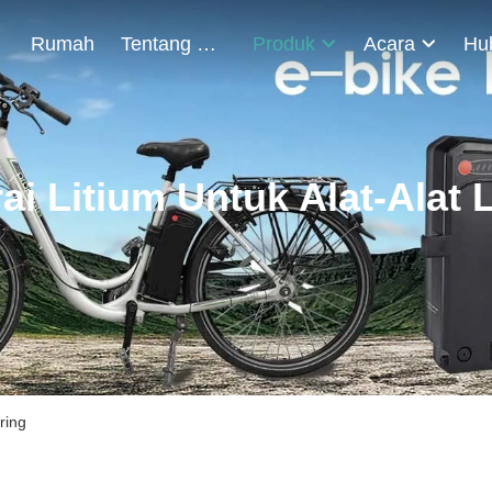
Rumah
Tentang Kami
Produk
Acara
ai Litium Untuk Alat-Alat L
ring