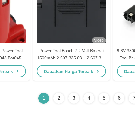
Video
 Power Tool
Power Tool Bosch 7.2 Volt Baterai
9.6V 330
t043 Bat045
1500mAh 2 607 335 031, 2 607 335
Tool Bh
032
Terbaik
Dapatkan Harga Terbaik
Dapa
1
2
3
4
5
6