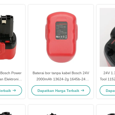
 Bosch Power
Baterai bor tanpa kabel Bosch 24V
24V 1.
n Elektronik
2000mAh 13624-2g 1645b-24
Tool 115
el
1645K-24
Terbaik
Dapatkan Harga Terbaik
Dapa