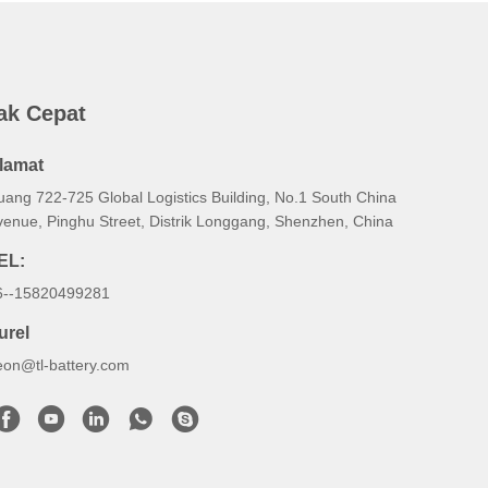
ak Cepat
lamat
uang 722-725 Global Logistics Building, No.1 South China
venue, Pinghu Street, Distrik Longgang, Shenzhen, China
EL:
6--15820499281
urel
eon@tl-battery.com