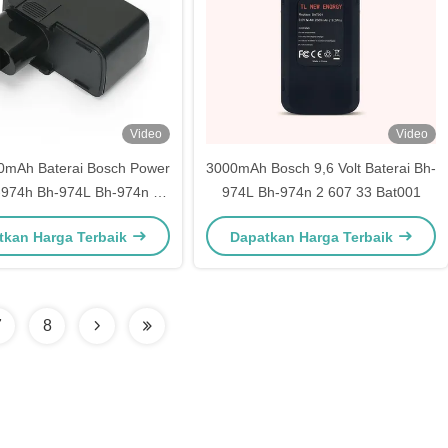
Video
Video
0mAh Baterai Bosch Power
3000mAh Bosch 9,6 Volt Baterai Bh-
-974h Bh-974L Bh-974n 2
974L Bh-974n 2 607 33 Bat001
607 33
tkan Harga Terbaik
Dapatkan Harga Terbaik
7
8