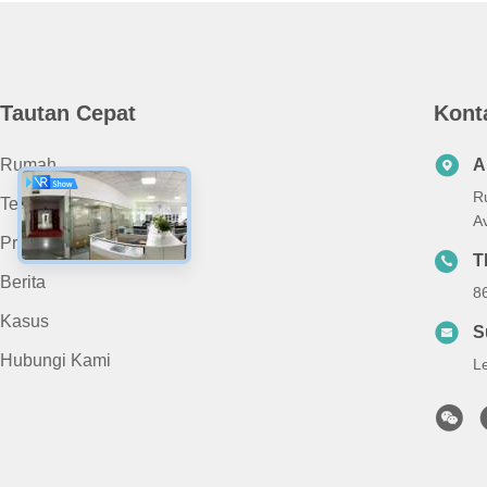
Tautan Cepat
Kont
Rumah
A
R
Tentang Kami
A
Produk
T
Berita
8
Kasus
S
Hubungi Kami
L