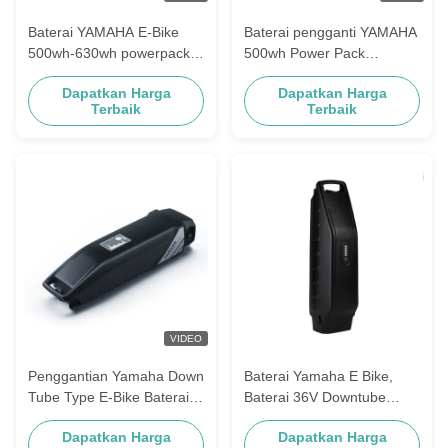
Baterai YAMAHA E-Bike
Baterai pengganti YAMAHA
500wh-630wh powerpack
500wh Power Pack
pengganti kompatibel
Kompatibel dengan
Dapatkan Harga
Dapatkan Harga
dengan Baterai E-Bike 36V
Panasonic 36V E-Bike
Terbaik
Terbaik
Panasonic
Baterai Pack Akku Fur
VIDEO
Penggantian Yamaha Down
Baterai Yamaha E Bike,
Tube Type E-Bike Baterai
Baterai 36V Downtube
36V 13Ah 14.5Ah 17Ah
Ebike Untuk Haibike
Dapatkan Harga
Dapatkan Harga
17.5Ah Baterai