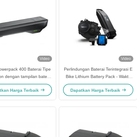
Video
Video
werpack 400 Baterai Tipe
Perlindungan Baterai Terintegrasi E
on dengan tampilan baterai
Bike Lithium Battery Pack - Waktu
terintegrasi
Pengisian 4,5 jam yang ditawarkan
tkan Harga Terbaik
Dapatkan Harga Terbaik