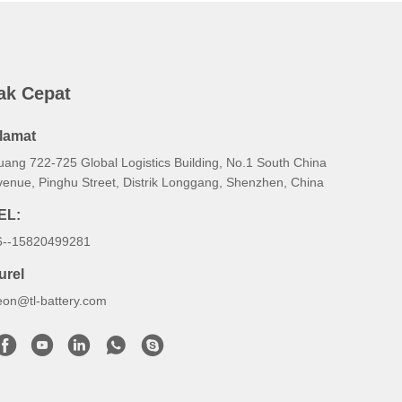
ak Cepat
lamat
uang 722-725 Global Logistics Building, No.1 South China
venue, Pinghu Street, Distrik Longgang, Shenzhen, China
EL:
6--15820499281
urel
eon@tl-battery.com