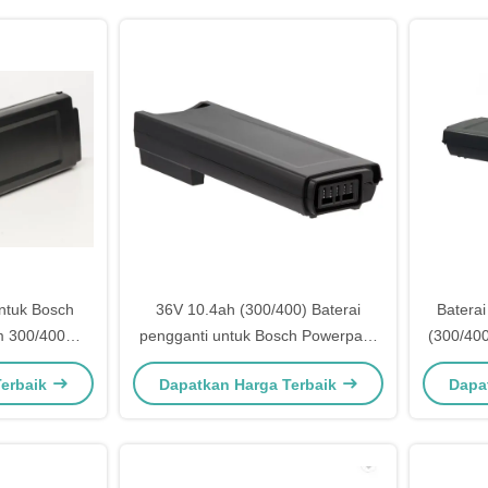
untuk Bosch
36V 10.4ah (300/400) Baterai
Batera
m 300/400
pengganti untuk Bosch Powerpack
(300/400
 Kalkhoff
Classic 500 Pannier Rack E-Bike
Classi
Terbaik
Dapatkan Harga Terbaik
Dapa
leigh
Pedelec Baterai