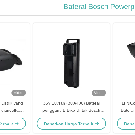
Baterai Bosch Powerp
Video
Video
 Listrik yang
36V 10.4ah (300/400) Baterai
Li NiC
 diandalkan -
pengganti E-Bike Untuk Bosch
Baterai
Powerpack Classic 500 Pannier
Kapasit
Terbaik
Dapatkan Harga Terbaik
Dapa
Rack E-Bike Pedelec Baterai