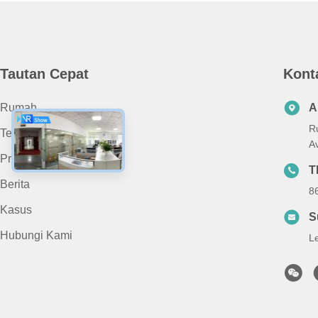
Tautan Cepat
Kont
Rumah
A
R
Tentang Kami
A
Produk
T
Berita
8
Kasus
S
Hubungi Kami
L