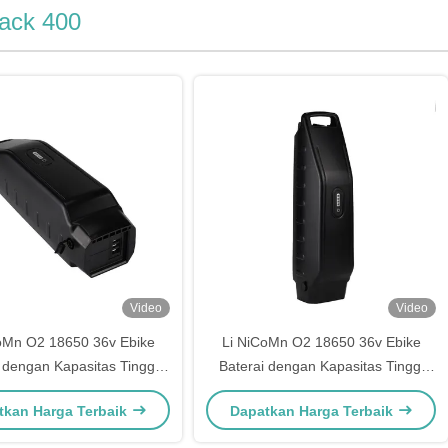
ack 400
Video
Video
oMn O2 18650 36v Ebike
Li NiCoMn O2 18650 36v Ebike
 dengan Kapasitas Tinggi
Baterai dengan Kapasitas Tinggi
as Nominal 10,4ah/11,6ah
Kapasitas Nominal 10,4ah/11,6ah
tkan Harga Terbaik
Dapatkan Harga Terbaik