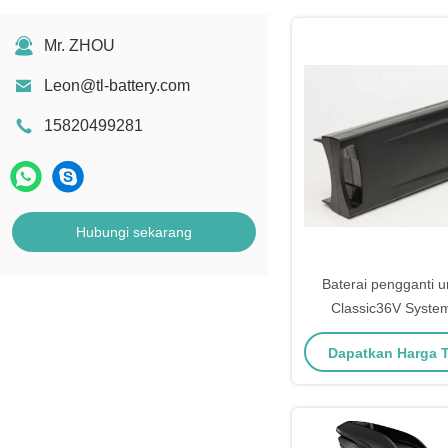
Mr. ZHOU
Leon@tl-battery.com
15820499281
Hubungi sekarang
Baterai pengganti 
Classic36V Syste
Kompatibel dengan
Dapatkan Harga 
Cannondale Ra