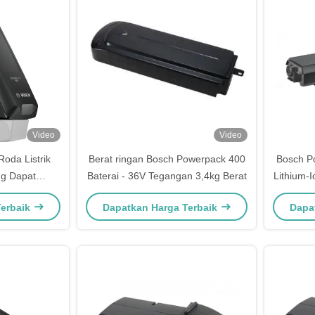
Video
Video
Roda Listrik
Berat ringan Bosch Powerpack 400
Bosch Po
ng Dapat
Baterai - 36V Tegangan 3,4kg Berat
Lithium-I
us Pengisian
Terbaik
Dapatkan Harga Terbaik
Dapa