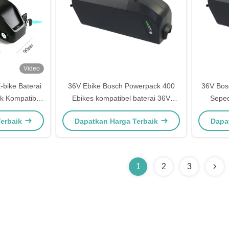
Video
bike Baterai
36V Ebike Bosch Powerpack 400
36V Bos
k Kompatibel
Ebikes kompatibel baterai 36V
Seped
an Bosch 36V
Power Pack 300/400
Terbaik
Dapatkan Harga Terbaik
Dapa
00/400
1
2
3