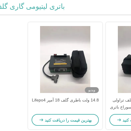
باتری لیتیومی گاری گل
ویدیو
تری گلف تراولی
14.8 ولت باطری گلف 18 آمپر Lifepo4
تریکی Powakaddy 36 سوراخ باتری
 کنید
بهترین قیمت را دریافت کنید