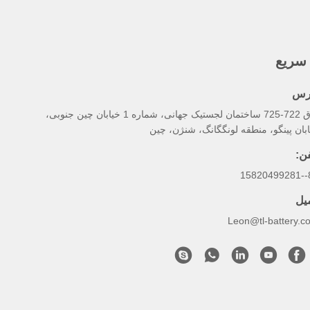
سریع
رس
اتاق 722-725 ساختمان لجستیک جهانی، شماره 1 خیابان چین جنوبی،
بان پینگو، منطقه لونگگانگ، شنژن، چین
فن:
86
میل
Leon@tl-battery.c