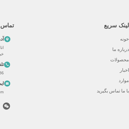
لینک سریع
تماس 
خونه
آد
درباره ما
خیا
محصولات
تل
اخبار
--15820499281
موارد
ای
با ما تماس بگیرید
om