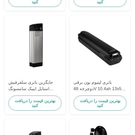
کنید
کنید
باتری لیتیوم یون برقی
جایگزین باتری سلفرفیش
دوچرخه 48V 10.4ah 13s5p
استایل ایبیک سامسونگ
سیاه 30A حفاظت از PCB
ژنلونگ فیلیون میفا 48 ولت
بهترین قیمت را دریافت
بهترین قیمت را دریافت
باتری لیتیوم یون باتری خودرو
کنید
کنید