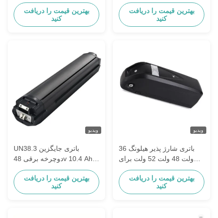
پیغمبری Mifa سامسونگ
Bike جایگزین باتری مناسب
بهترین قیمت را دریافت
بهترین قیمت را دریافت
ZhenLong
Panasonic دوچرخه الکتریکی
کنید
کنید
ویدیو
ویدیو
باتری شارژ پذیر هیلونگ 36
UN38.3 باتری جایگزین
ولت 48 ولت 52 ولت برای
دوچرخه برقی 48v 10.4 Ah
اسکوتر
باتری لیتیوم یون با شارژر
بهترین قیمت را دریافت
بهترین قیمت را دریافت
USB 5V
کنید
کنید