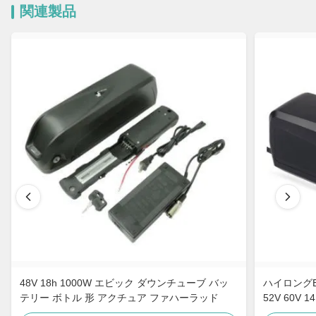
関連製品
48V 18h 1000W エビック ダウンチューブ バッ
ハイロングE
テリー ボトル 形 アクチュア ファハーラッド
52V 60V 14