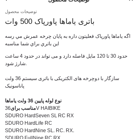
توضیحات محصول
باتری یاماها پاورپاک 500 وات
اگه ياماها پاورپاک فعلیتون داره به پايان چرخه عمرش مي رسه
اين باتري براي شما مناسبه
حدود 30 تا 120 مایل فاصله دارد و می تواند در حدود 4 ساعت
شارژ شود.
سازگار با دوچرخه های الکتریکی با باتری سیستم 36 ولت
پاناسونیک
نوع لوله پایین 36 ولت یاماها
36V HAIBIKE
مناسب برای
SDURO HardSeven SL RC RX
SDURO HardLife RC
SDURO HardNine SL. RC. RX.
SDURO FullNine RC RX