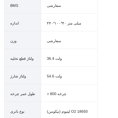
سفارشی
BMS
۴۳۰*۱۰۰*۴۰ میلی متر
اندازه
سفارشی
وزن
36.4 ولت
ولتاژ قطع تخلیه
54.6 ولت
ولتاژ شارژ
> 800 چرخه
طول عمر چرخه
لیتیوم (نیکومن) O2 18650
نوع باتری