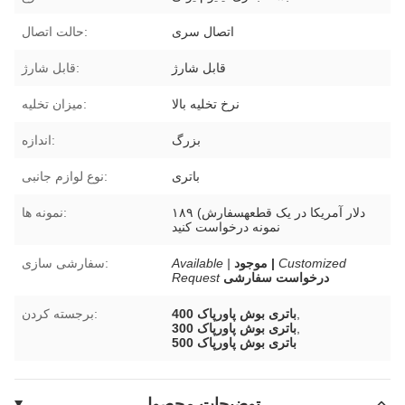
اتصال سری
حالت اتصال:
قابل شارژ
قابل شارژ:
نرخ تخلیه بالا
میزان تخلیه:
بزرگ
اندازه:
باتری
نوع لوازم جانبی:
۱۸۹ دلار آمریکا در یک قطعهسفارش)
نمونه ها:
نمونه درخواست کنید
Customized
موجود |
Available |
سفارشی سازی:
درخواست سفارشی
Request
,
باتری بوش پاورپاک 400
برجسته کردن:
,
باتری بوش پاورپاک 300
باتری بوش پاورپاک 500
توضیحات محصول