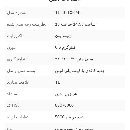
TL-EB-D36/48
شماره مدل:
13 ساعت / 14.5 ساعت
ظرفیت رتبه بندی شده:
لیتیوم یون
الکترولیت:
6.6 کیلوگرم
وزن:
۴۳۰*۱۰۰*۴۰ میلی متر
اندازه گیری:
جعبه کاغذی با کیسه پلی اتیلن
بسته حمل و نقل:
TL
علامت تجاری:
شينزين، چين
منشاء:
85076000
کد HS:
5000 عدد در ماه
قابلیت ارائه:
بسته باتری لیتیوم یونی
نوع: