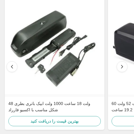
باطري ليتيوم ايون هايلونگ اِبايک 48 ولت 52 ولت 60
48 ولت 18 ساعت 1000 ولت ابیک باتری بطری
شکل مناسب با اکسیو فارراد
بهترین قیمت را دریافت کنید