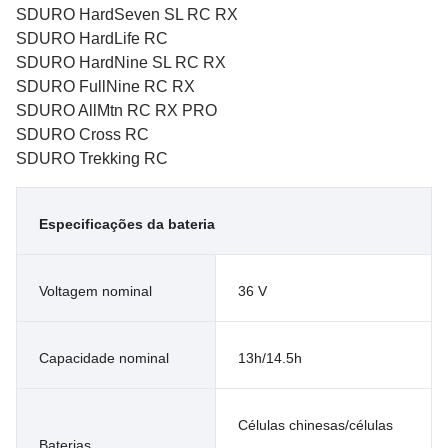
SDURO HardSeven SL RC RX
SDURO HardLife RC
SDURO HardNine SL RC RX
SDURO FullNine RC RX
SDURO AllMtn RC RX PRO
SDURO Cross RC
SDURO Trekking RC
Especificações da bateria
Voltagem nominal
36 V
Capacidade nominal
13h/14.5h
Células chinesas/células
Baterias