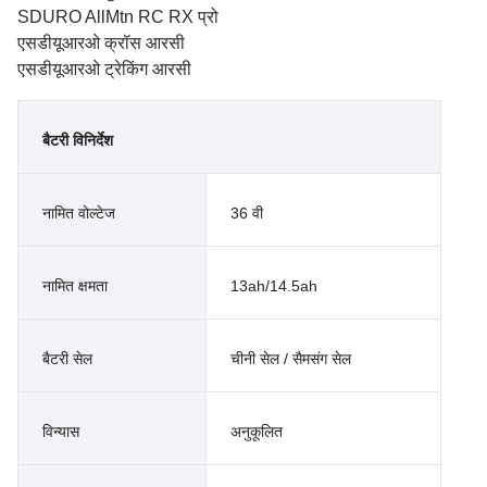
SDURO AllMtn RC RX प्रो
एसडीयूआरओ क्रॉस आरसी
एसडीयूआरओ ट्रेकिंग आरसी
बैटरी विनिर्देश
नामित वोल्टेज
36 वी
नामित क्षमता
13ah/14.5ah
बैटरी सेल
चीनी सेल / सैमसंग सेल
विन्यास
अनुकूलित