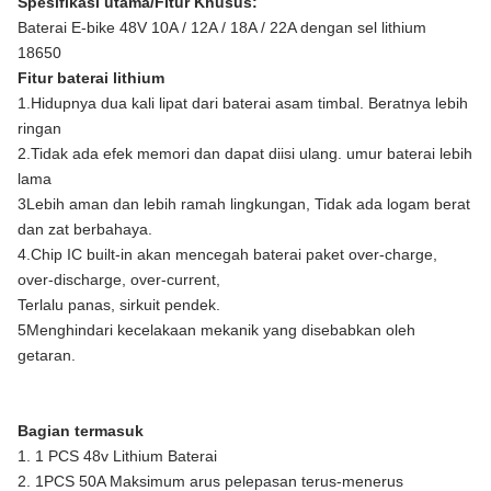
Spesifikasi utama/Fitur Khusus:
Siklus Kehidupan
> 800 siklus
Baterai E-bike 48V 10A / 12A / 18A / 22A dengan sel lithium
18650
Berat badan
2.5-3.5KG
Fitur baterai lithium
Tempat Asal
Shenzhen, Cina
1.Hidupnya dua kali lipat dari baterai asam timbal. Beratnya lebih
ringan
Jaminan
1 tahun
2.Tidak ada efek memori dan dapat diisi ulang. umur baterai lebih
lama
3Lebih aman dan lebih ramah lingkungan, Tidak ada logam berat
dan zat berbahaya.
4.Chip IC built-in akan mencegah baterai paket over-charge,
over-discharge, over-current,
Terlalu panas, sirkuit pendek.
5Menghindari kecelakaan mekanik yang disebabkan oleh
getaran.
Bagian termasuk
1. 1 PCS 48v Lithium Baterai
2. 1PCS 50A Maksimum arus pelepasan terus-menerus