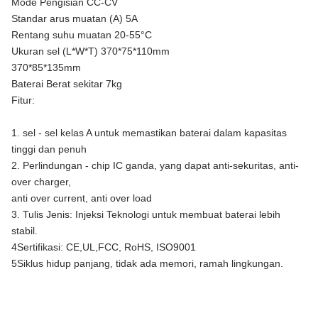
Mode Pengisian CC-CV
Standar arus muatan (A) 5A
Rentang suhu muatan 20-55°C
Ukuran sel (L*W*T) 370*75*110mm
370*85*135mm
Baterai Berat sekitar 7kg
Fitur:
1. sel - sel kelas A untuk memastikan baterai dalam kapasitas
tinggi dan penuh
2. Perlindungan - chip IC ganda, yang dapat anti-sekuritas, anti-
over charger,
anti over current, anti over load
3. Tulis Jenis: Injeksi Teknologi untuk membuat baterai lebih
stabil.
4Sertifikasi: CE,UL,FCC, RoHS, ISO9001
5Siklus hidup panjang, tidak ada memori, ramah lingkungan.