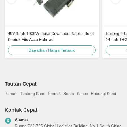
48V 18ah 1000W Ebike Downtube Baterai Botol
Hailong E B
Bentuk Fits Accu Fahrrad
14.4ah 19.
Dapatkan Harga Terbaik
Tautan Cepat
Rumah
Tentang Kami
Produk
Berita
Kasus
Hubungi Kami
Kontak Cepat
Alamat
Ruang 722-725 Global Logistics Building, No.1 South China