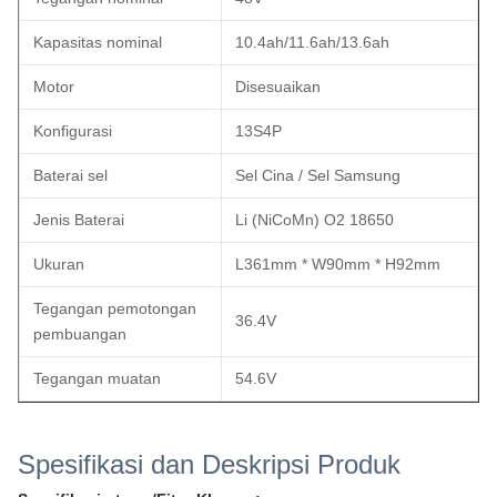
Kapasitas nominal
10.4ah/11.6ah/13.6ah
Motor
Disesuaikan
Konfigurasi
13S4P
Baterai sel
Sel Cina / Sel Samsung
Jenis Baterai
Li (NiCoMn) O2 18650
Ukuran
L361mm * W90mm * H92mm
Tegangan pemotongan
36.4V
pembuangan
Tegangan muatan
54.6V
Operasi Temp. Muatan
0 ~ 45 °C
Spesifikasi dan Deskripsi Produk
Operasi Temp.
-20~60°C