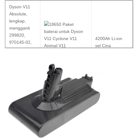
Dyson V11
Absolute,
lengkap,
mengganti
299820,
4200Ah Li-ion
970145-02,
sel Cina
SV14, Li-Ion,
25.2V,
4200mAh,
termasuk alat
dan sekrup