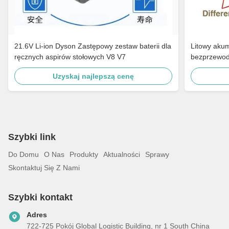
21.6V Li-ion Dyson Zastępowy zestaw baterii dla
Litowy aku
ręcznych aspirów stołowych V8 V7
bezprzewo
Uzyskaj najlepszą cenę
Szybki link
Do Domu
O Nas
Produkty
Aktualności
Sprawy
Skontaktuj Się Z Nami
Szybki kontakt
Adres
722-725 Pokój Global Logistic Building, nr 1 South China