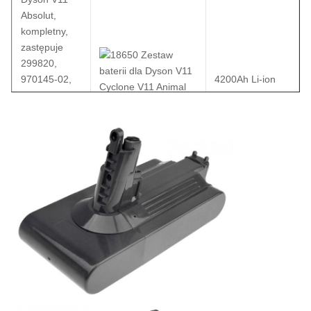
Absolut,
kompletny,
zastępuje
299820,
970145-02,
4200Ah Li-ion
SV14, Li-Ion,
chiński ogniw
25.2V,
4200mAh,
włączając
narzędzia i
śruby