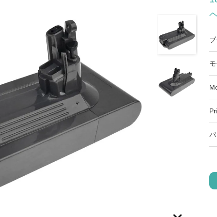
ブ
モ
Mo
Pr
パ