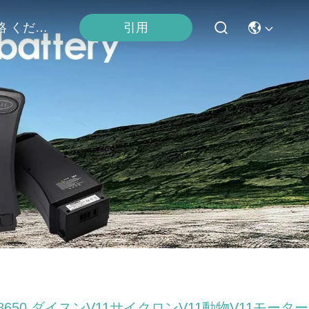
連絡 ください
引用
8650 ダイスンV11サイクロンV11動物V11モーター