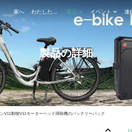
家へ
わたしたち に つい て
製品
イベント
製品の詳細
クロンV11動物V11モーターヘッド掃除機のバッテリーパック
1