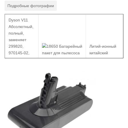
Подробные фотографии
Dyson V11
Абсолютный,
полный,
заменяет
299820,
Литий-ионный
970145-02,
китайский
SV14, литий-
элемент
ионный,
мощностью
25.2V,
4200 Ач
4200mAh,
включая
инструменты
и винты