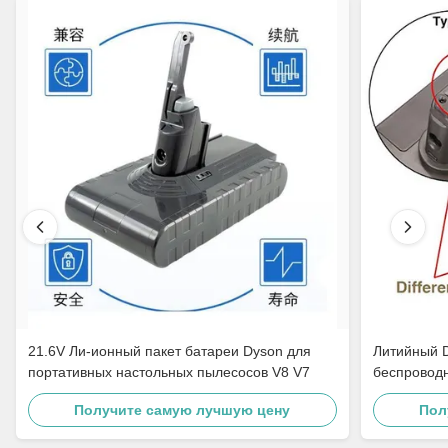
21.6V Ли-ионный пакет батареи Dyson для
Литийный 
портативных настольных пылесосов V8 V7
беспровод
Получите самую лучшую цену
Пол