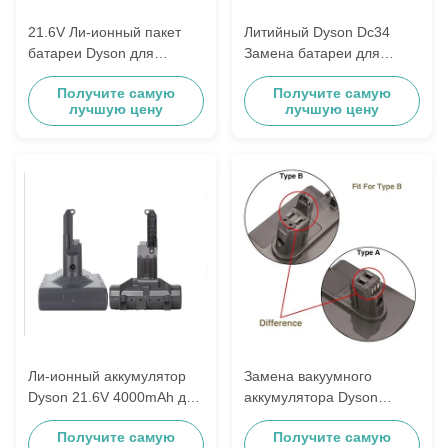
21.6V Ли-ионный пакет
Литийный Dyson Dc34
батареи Dyson для
Замена батареи для
портативных настольных
беспроводной пылесоса
Получите самую
Получите самую
пылесосов V8 V7
2500mAh
лучшую цену
лучшую цену
Ли-ионный аккумулятор
Замена вакуумного
Dyson 21.6V 4000mAh для
аккумулятора Dyson
Dyson V8 V7
2000mAh 22.2V Для Dyson
Получите самую
Получите самую
DC34 DC35 DC44