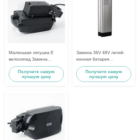
Маленькая лягушка E
Замена 36V 48V литий-
велосипед Замена
ионная батарея
аккумулятора 24V 10.4Ah
электровелосипед
Получите самую
Получите самую
11.6Ah 18650 Литий-
батарея 13s5p Aldi Пророк
лучшую цену
лучшую цену
ионный элемент
Mifs Samsung ZhenLong