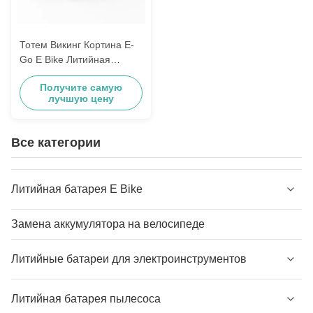
Тотем Викинг Кортина E-
Go E Bike Литийная
батарея 24V 10.4ah
Получите самую
11.6ah Littlefrog стиль
лучшую цену
Все категории
Литийная батарея E Bike
Замена аккумулятора на велосипеде
Литийные батареи для электроинструментов
Литийная батарея пылесоса