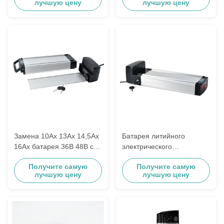
лучшую цену
лучшую цену
для гаитянского
электровелосипеда
Замена 10Ах 13Ах 14,5Ах
Батарея литийного
16Ах батарея 36В 48В с
электрического
18650 литий-ионным
велосипеда 48 В 10,4 Ач
Получите самую
Получите самую
перезаряжаемым
11,6 Ач 13 Ач Wondervelo
лучшую цену
лучшую цену
элементом
Hapex