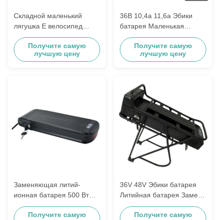
Складной маленький
36В 10,4а 11,6а Эбики
лягушка E велосипед
батарея Маленькая
аккумулятор 36V 10Ah
лягушка стиль 18650
Получите самую
Получите самую
11.6Ah Для 250W
Электрический элемент
лучшую цену
лучшую цену
скутерэлектрический
для тотема Викинг
велосипед
Кортина E-GO
Заменяющая литий-
36V 48V Эбики батарея
ионная батарея 500 Вт
Литийная батарея Замена
для велосипеда 36 Вт
E-GO Wondervelo Hapex
Получите самую
Получите самую
10,4 Ач 11,6 Ач 12,8 Ач
10Ah 11,6Ah 13Ah