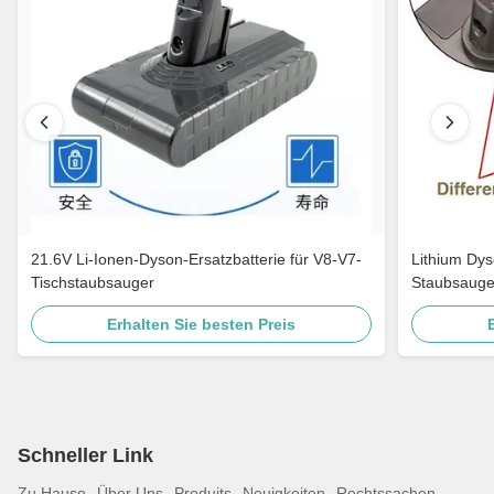
21.6V Li-Ionen-Dyson-Ersatzbatterie für V8-V7-
Lithium Dys
Tischstaubsauger
Staubsaug
Erhalten Sie besten Preis
Schneller Link
Zu Hause
Über Uns
Produits
Neuigkeiten
Rechtssachen