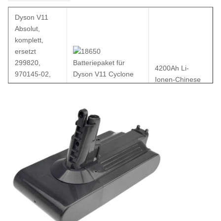
Dyson V11
Absolut,
komplett,
ersetzt
299820,
4200Ah Li-
970145-02,
Ionen-Chinese
SV14, Li-Ion,
Zelle
25.2V,
4200mAh,
einschließlich
Werkzeug und
Schrauben