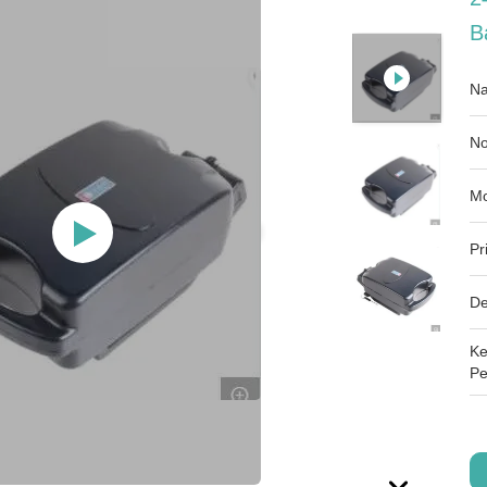
B
Na
No
Mo
Pr
De
Ke
Pe