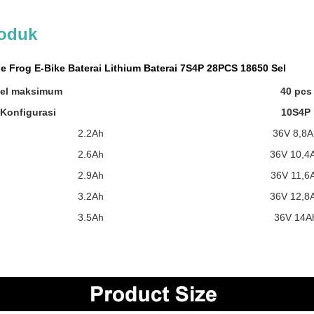
roduk
le Frog E-Bike Baterai Lithium Baterai 7S4P 28PCS 18650 Sel
el maksimum
40 pcs
Konfigurasi
10S4P
2.2Ah
36V 8,8A
2.6Ah
36V 10,4
2.9Ah
36V 11,6
3.2Ah
36V 12,8
3.5Ah
36V 14A