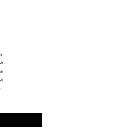
h
Ah
Ah
Ah
h