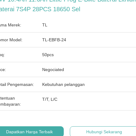
aterai 7S4P 28PCS 18650 Sel
ma Merek:
TL
mor Model:
TL-EBFB-24
q:
50pcs
ice:
Negociated
tail Pengemasan:
Kebutuhan pelanggan
tentuan
T/T, L/C
mbayaran:
Dapatkan Harga Terbaik
Hubungi Sekarang