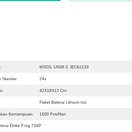
:
MSDS, UN38.3, IEC62133
 Standar:
24v
i:
42X18X13 Cm
Paket Baterai Lithium-Ion
akan Kemampuan:
1500 Pcs/hari
terai Ebike Frog 7S4P