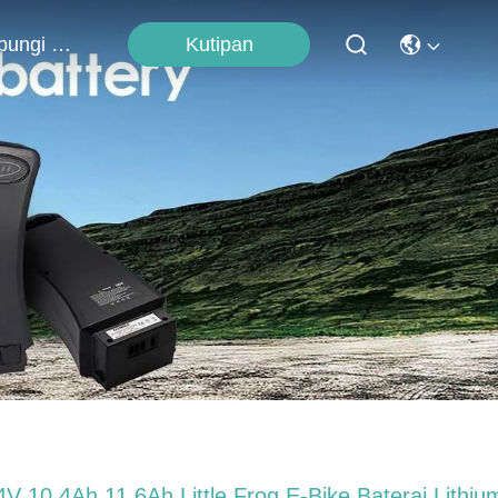
Kutipan
Hubungi Kami
4V 10.4Ah 11.6Ah Little Frog E-Bike Baterai Lithiu