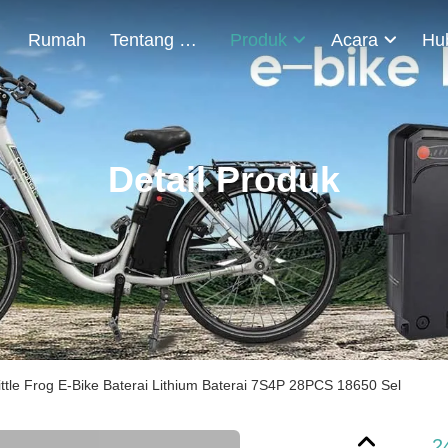
Rumah
Tentang Kami
Produk
Acara
Detail Produk
ttle Frog E-Bike Baterai Lithium Baterai 7S4P 28PCS 18650 Sel
2