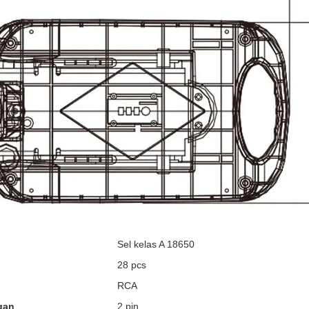
Sel kelas A 18650
28 pcs
RCA
gan
2 pin