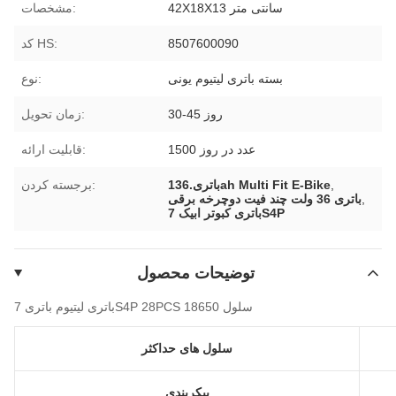
42X18X13 سانتی متر
مشخصات:
8507600090
کد HS:
بسته باتری لیتیوم یونی
نوع:
30-45 روز
زمان تحویل:
1500 عدد در روز
قابلیت ارائه:
,
13باتری.6ah Multi Fit E-Bike
برجسته کردن:
,
باتری 36 ولت چند فیت دوچرخه برقی
باتری کبوتر ابیک 7S4P
توضیحات محصول
باتری لیتیوم باتری 7S4P 28PCS سلول 18650
سلول های حداکثر
پیکربندی