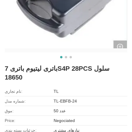
باتری لیتیوم باتری 7S4P 28PCS سلول
18650
TL
نام تجاری:
TL-EBFB-24
شماره مدل:
50 عدد
موق:
Price:
Negociated
نیازهای مشتری
جزئیات بسته بندی: