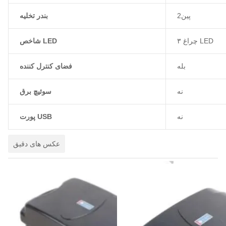
2پين
بندر تخلیه
۳ چراغ LED
شاخص LED
بله
فضای کنترل کننده
نه
سوئیچ برق
نه
پورت USB
عکس های دقیق