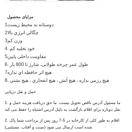
مزایای محصول
1دوستانه به محیط زیست
2چگالي انرژي بالا
3وزن کم
4. خود تخليه کم
5مقاومت داخلی پایین
6. طول عمر چرخه طولانی، شارژ تا 800 بار
7هيچ اثر حافظه اي نداره
8. هيچ رزمي نداره ، هيچ آتش ، هيچ انفجاري ، هيچ نشتي
حمل و نقل دریایی
1. ما مسئول آدرس ناقص تحویل نیست. ما حق دریافت هزینه حمل و
نقل دوباره برای اقلام بازگشت به دلیل آدرس اشتباه را حفظ می کند.
2. اقلام به طور کلی از کارخانه در 5-7 روز پس از پرداخت شما پاک
شده است ارسال می شود (سبت و آفتاب. مستثنی)