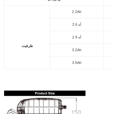
2.2Ah
2.6 آه
2.9 آه
ظرفیت
3.2Ah
3.5Ah