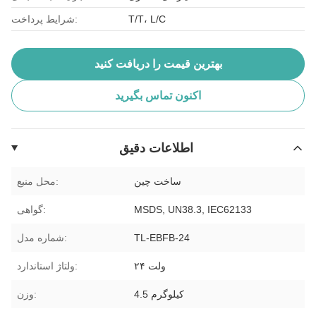
T/T، L/C
شرایط پرداخت:
بهترین قیمت را دریافت کنید
اکنون تماس بگیرید
اطلاعات دقیق
ساخت چین
محل منبع:
MSDS, UN38.3, IEC62133
گواهی:
TL-EBFB-24
شماره مدل:
۲۴ ولت
ولتاژ استاندارد:
4.5 کیلوگرم
وزن: