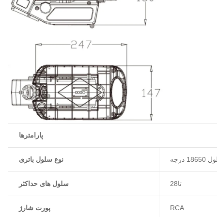
پارامترها
نوع سلول باتری
28تا
سلول های حداکثر
RCA
پورت شارژ