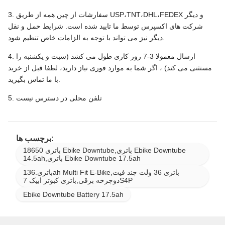
3. سفارشات از چین همه از طریق USP،TNT،DHL،FEDEX و دیگر
شرکت های اکسپرس توسط ما تایید شده است. شرایط حمل و نقل
دیگر نیز می تواند با توجه به الزامات خاص تنظیم شود.
4. ارسال معمولا 3-7 روز کاری طول می کشد (سبت و یکشنبه را
مستثنی می کند) ، اگر شما به موارد فوری نیاز دارید، لطفا قبل از خرید
با ما تماس بگیرید.
5. تلفن محلی در دسترس نیست
برچسب ها:
18650 باتری Ebike Downtube,باتری Ebike Downtube
14.5ah,باتری Ebike Downtube 17.5ah
13باتری.6ah Multi Fit E-Bike,باتری 36 ولت چند فیت
دوچرخه برقی,باتری کبوتر ابیک 7S4P
Ebike Downtube Battery 17.5ah