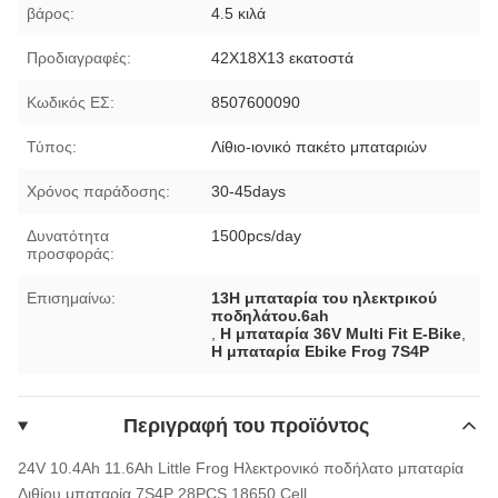
βάρος:
4.5 κιλά
Προδιαγραφές:
42X18X13 εκατοστά
Κωδικός ΕΣ:
8507600090
Τύπος:
Λίθιο-ιονικό πακέτο μπαταριών
Χρόνος παράδοσης:
30-45days
Δυνατότητα
1500pcs/day
προσφοράς:
Επισημαίνω:
13Η μπαταρία του ηλεκτρικού
ποδηλάτου.6ah
,
Η μπαταρία 36V Multi Fit E-Bike
,
Η μπαταρία Ebike Frog 7S4P
Περιγραφή του προϊόντος
24V 10.4Ah 11.6Ah Little Frog Ηλεκτρονικό ποδήλατο μπαταρία
Λιθίου μπαταρία 7S4P 28PCS 18650 Cell