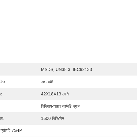
MSDS, UN38.3, IEC62133
ল্টেজ:
২৪ ভোল্ট
ন:
42X18X13 সেমি
লিথিয়াম-আয়ন ব্যাটারি প্যাক
তা:
1500 পিসি/দিন
 ব্যাটারি 7S4P