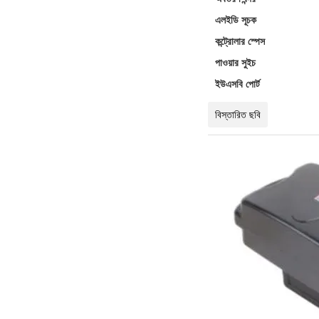
এলইডি সূচক
কন্ট্রোলার স্পেস
পাওয়ার সুইচ
ইউএসবি পোর্ট
বিস্তারিত ছবি