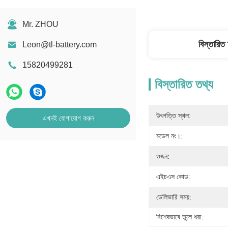
Mr. ZHOU
বিস্তারিত
Leon@tl-battery.com
15820499281
বিস্তারিত তথ্য
উৎপত্তি স্থল:
এখনই যোগাযোগ করুন
মডেল নং।:
ওজন:
এইচএস কোড:
ডেলিভারি সময়:
বিশেষভাবে তুলে ধরা: