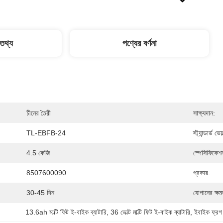
 তথ্য
পণ্যের বর্ণনা
চীনের তৈরী
সাক্ষ্যদান:
TL-EBFB-24
স্ট্যান্ডার্ড ভো
4.5 কেজি
স্পেসিফিকেশ
8507600090
প্রকার:
30-45 দিন
যোগানের ক্ষম
13.6ah মাল্টি ফিট ই-বাইক ব্যাটারি
, 
36 ভোল্ট মাল্টি ফিট ই-বাইক ব্যাটারি
, 
ইবাইক ফ্রগ