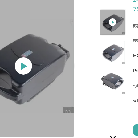
7
ব্র্
মডে
M
Pr
প্য
অর্