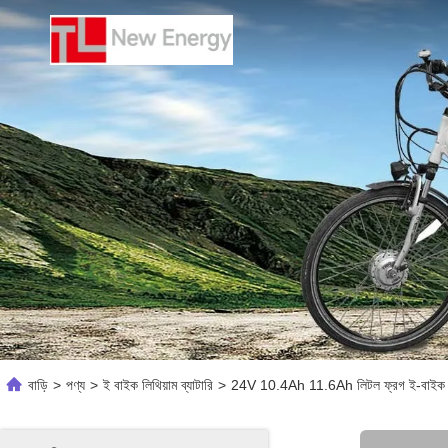
বাড়ি
>
পণ্য
>
ই বাইক লিথিয়াম ব্যাটারি
>
24V 10.4Ah 11.6Ah লিটল ফ্রগ ই-বাইক ব্