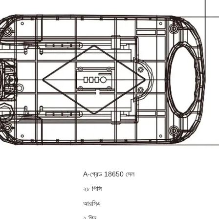
A-গ্রেড 18650 সেল
২৮ পিসি
আরসিএ
২ পিন