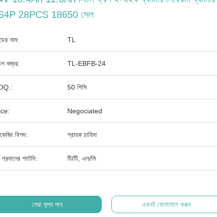
S4P 28PCS 18650 সেল
যান্ডের নাম:
TL
ল নম্বর:
TL-EBFB-24
OQ.:
50 পিসি
ice:
Negociated
াকেজিং বিশদ:
গ্রাহক চাহিদা
থ প্রদানের শর্তাদি:
টি/টি, এল/সি
সেরা মূল্য পান
এখনই যোগাযোগ করুন