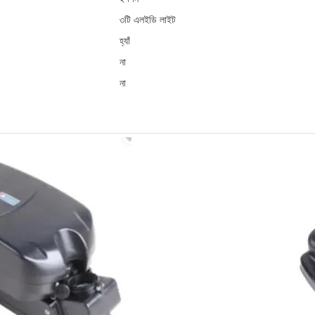
৩টি এলইডি লাইট
হ্যাঁ
না
না