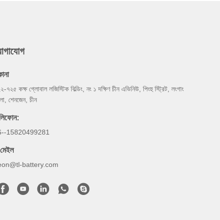
যোগাযোগ
কানা
২-৭২৫ কক্ষ গ্লোবাল লজিস্টিক বিল্ডিং, নং ১ দক্ষিণ চীন এভিনিউ, পিংহু স্ট্রিট, লংগাং
লা, শেনজেন, চীন
লিফোন:
6--15820499281
-মেইল
eon@tl-battery.com