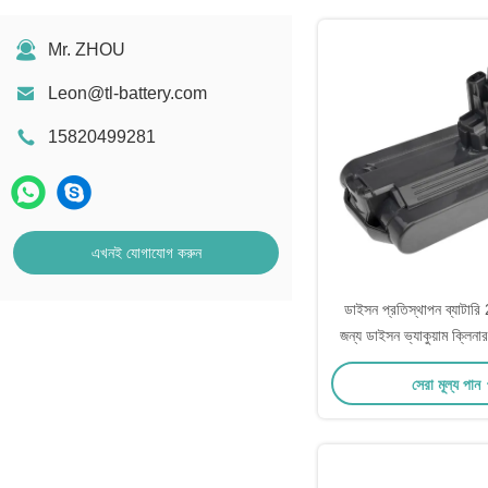
Mr. ZHOU
Leon@tl-battery.com
15820499281
এখনই যোগাযোগ করুন
ডাইসন প্রতিস্থাপন ব্যাটা
জন্য ডাইসন ভ্যাকুয়াম ক্লি
V10 পরম V10 পশু V1
সেরা মূল্য পান