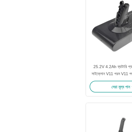
25.2V 4.2Ah ব্যাটারি প্
সাইক্লোন V11 পরম V11 প
V11 পরম প্রো V11 পরম অতি
সেরা মূল্য পান
অতিরিক্ত V11