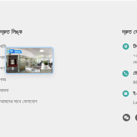
দ্রুত লিঙ্ক
দ্রুত 
বাড়ি
ঠি
৭২
আমাদের সম্পর্কে
জে
পণ্য
টে
খবর
8
মামলা
ই
আমাদের সাথে যোগাযোগ
L