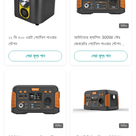
ভিডিও
১২ ভি ৫০০ ওয়াট পোর্টেবল পাওয়ার
আউটডোর ক্যাম্পিং 300W সৌর
স্টেশন
জেনারেটর পোর্টেবল পাওয়ার স্টেশন
14.8V 20.8ah মাল্টি ফাংশনাল
সেরা মূল্য পান
সেরা মূল্য পান
পাওয়ার স্টেশন
ভিডিও
ভিডিও