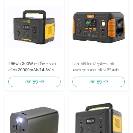
296wh 300W পোর্টেবল পাওয়ার
হোম/ আউটডোর/ ক্যাম্পিং সৌর
স্টেশন 20000mAh/14.8V সঙ্গে
বহনযোগ্য পাওয়ার স্টেশন ইউএসবি
এসি আউটলেট জন্য হোম ক্যাম্পিং RV
650W 22.2V 28.6ah রিচার্জেবল
সেরা মূল্য পান
সেরা মূল্য পান