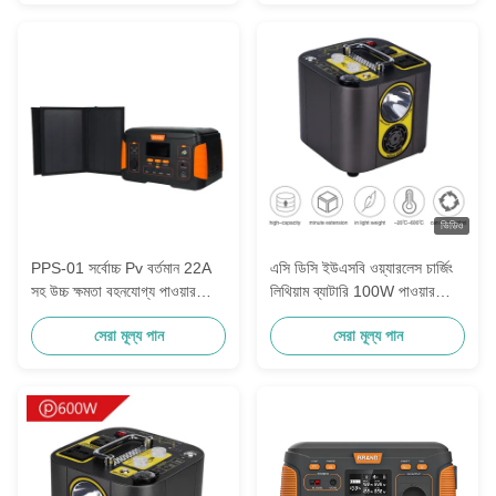
ভিডিও
PPS-01 সর্বোচ্চ Pv বর্তমান 22A
এসি ডিসি ইউএসবি ওয়্যারলেস চার্জিং
সহ উচ্চ ক্ষমতা বহনযোগ্য পাওয়ার
লিথিয়াম ব্যাটারি 100W পাওয়ার
স্টেশন
জেনারেটর সৌর শক্তি ব্যাংক
সেরা মূল্য পান
সেরা মূল্য পান
আউটডোর ক্যাম্পিং ভ্রমণ পোর্টেবল
শক্তি