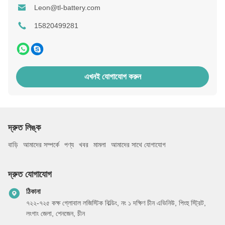
Leon@tl-battery.com
15820499281
এখনই যোগাযোগ করুন
দ্রুত লিঙ্ক
বাড়ি
আমাদের সম্পর্কে
পণ্য
খবর
মামলা
আমাদের সাথে যোগাযোগ
দ্রুত যোগাযোগ
ঠিকানা
৭২২-৭২৫ কক্ষ গ্লোবাল লজিস্টিক বিল্ডিং, নং ১ দক্ষিণ চীন এভিনিউ, পিংহু স্ট্রিট,
লংগাং জেলা, শেনজেন, চীন