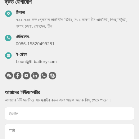
দ্রুত যোগাযোগ
ঠিকানা
৭২২-৭২৫ কক্ষ গ্লোবাল লজিস্টিক বিল্ডিং, নং ১ দক্ষিণ চীন এভিনিউ, পিংহু স্ট্রিট,
লংগাং জেলা, শেনজেন, চীন
টেলিফোন:
0086-15820499281
ই-মেইল
Leon@tl-battery.com
আমাদের নিউজলেটার
আমাদের নিউজলেটারে সাবস্ক্রাইব করুন এবং আরও অনেক কিছু পেতে পারেন।