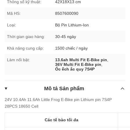
Thông số kỹ thuật:
42X18X13 cm
Mã HS:
8507600090
Loại:
Bộ Pin Lithium-Ion
Thời gian giao hàng:
30-45 ngày
Khả năng cung cấp:
1500 chiếc / ngày
Làm nổi bật:
13.6ah Multi Fit E-Bike pin
,
36V Multi Fit E-Bike pin
,
Ốc ếch ắc quy 7S4P
Mô tả Sản phẩm
24V 10.4Ah 11.6Ah Little Frog E-Bike pin Lithium pin 7S4P
28PCS 18650 Cell
Các tế bào tối đa