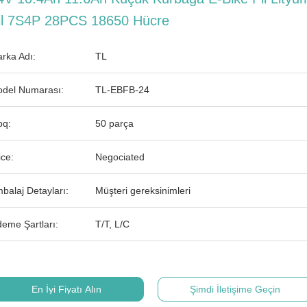
il 7S4P 28PCS 18650 Hücre
rka Adı:
TL
del Numarası:
TL-EBFB-24
q:
50 parça
ice:
Negociated
balaj Detayları:
Müşteri gereksinimleri
eme Şartları:
T/T, L/C
En İyi Fiyatı Alın
Şimdi İletişime Geçin