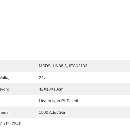
MSDS, UN38.3, IEC62133
oltaj:
24v
syon:
42X18X13cm
Lityum İyon Pil Paketi
emini:
1500 Adet/gün
ğa Pil 7S4P