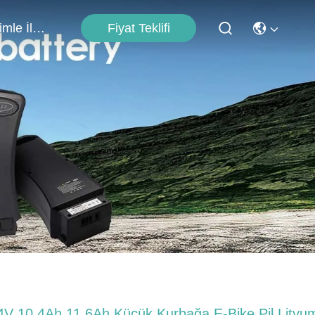
Fiyat Teklifi
Bizimle İletişim
4V 10.4Ah 11.6Ah Küçük Kurbağa E-Bike Pil Lityu