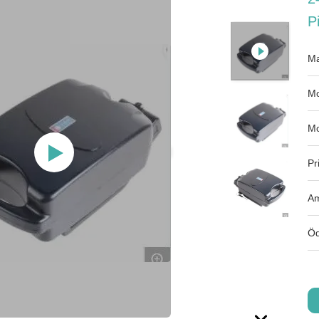
P
Ma
Mo
Mo
Pr
Am
Öd