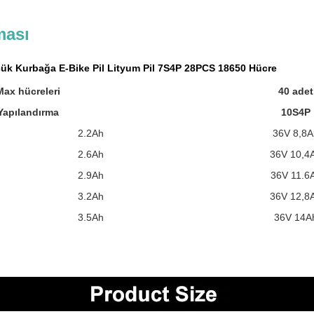
ması
ük Kurbağa E-Bike Pil Lityum Pil 7S4P 28PCS 18650 Hücre
Max hücreleri
40 adet
Yapılandırma
10S4P
2.2Ah
36V 8,8A
2.6Ah
36V 10,4
2.9Ah
36V 11.6
3.2Ah
36V 12,8
3.5Ah
36V 14A