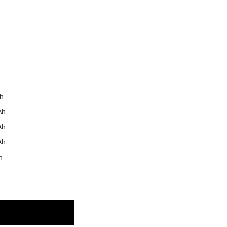
h
Ah
Ah
Ah
h