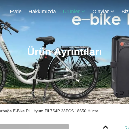
Evde
Hakkımızda
Ürünler
Olaylar
Ürün Ayrıntıları
rbağa E-Bike Pil Lityum Pil 7S4P 28PCS 18650 Hücre
2