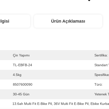
lgisi
Ürün Açıklaması
Çin Yapımı
Sertifika:
TL-EBFB-24
Standart V
4.5kg
Spesifika
8507600090
Türü:
30-45 Gün
Yetenek T
13.6ah Multi Fit E-Bike Pil
, 
36V Multi Fit E-Bike Pil
, 
Ebike Kurba