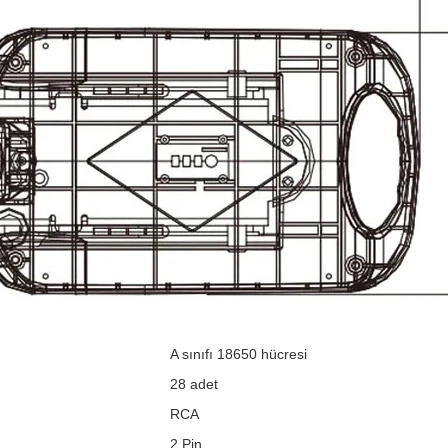
A sınıfı 18650 hücresi
28 adet
RCA
2 Pin