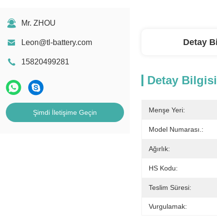
Mr. ZHOU
Detay Bi
Leon@tl-battery.com
15820499281
Detay Bilgisi
Menşe Yeri:
Şimdi İletişime Geçin
Model Numarası.:
Ağırlık:
HS Kodu:
Teslim Süresi:
Vurgulamak: