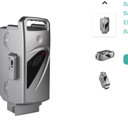
B
B
E
B