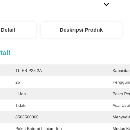
 Detail
Deskripsi Produk
tail
TL-EB-P25.2A
Kapasitas
26
Penggun
Li-Ion
Paket Pe
Tidak.
Asal Usul
8506500000
Menyedi
Paket Baterai Lithium-Ion
Modus Ko