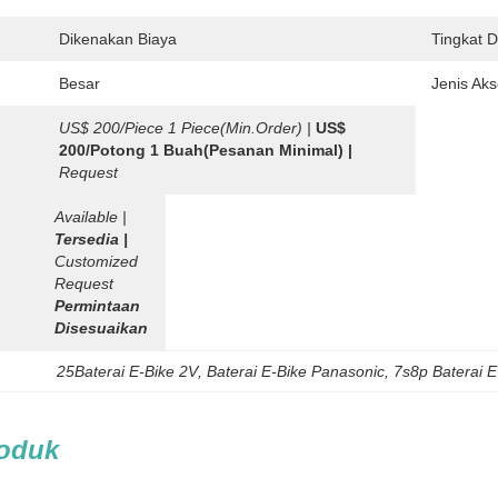
Dikenakan Biaya
Tingkat D
Besar
Jenis Aks
US$ 200/Piece 1 Piece(Min.Order) |
US$ 
200/Potong 1 Buah(Pesanan Minimal) |
Request
Available |
Tersedia |
Customized 
Request
Permintaan 
Disesuaikan
25Baterai E-Bike 2V
, 
Baterai E-Bike Panasonic
, 
7s8p Baterai E
roduk