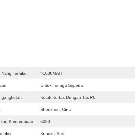
 Yang Ternilai:
>1000MAH
aan:
Untuk Tenaga Sepeda
ngangkutan:
Kotak Kertas Dengan Tas PE
:
Shenzhen, Cina
akan Kemampuan:
5000
neksi:
Koneksi Seri