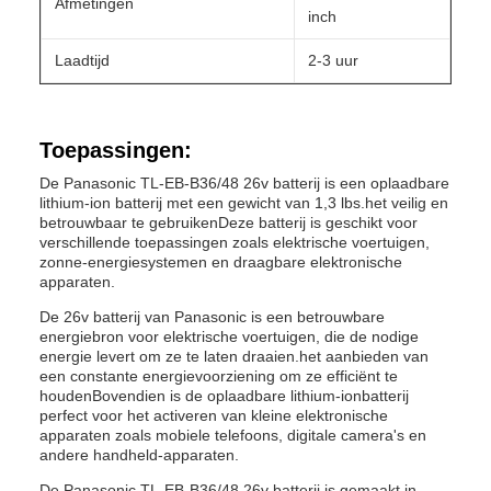
Afmetingen
inch
Laadtijd
2-3 uur
Toepassingen:
De Panasonic TL-EB-B36/48 26v batterij is een oplaadbare
lithium-ion batterij met een gewicht van 1,3 lbs.het veilig en
betrouwbaar te gebruikenDeze batterij is geschikt voor
verschillende toepassingen zoals elektrische voertuigen,
zonne-energiesystemen en draagbare elektronische
apparaten.
De 26v batterij van Panasonic is een betrouwbare
energiebron voor elektrische voertuigen, die de nodige
energie levert om ze te laten draaien.het aanbieden van
een constante energievoorziening om ze efficiënt te
houdenBovendien is de oplaadbare lithium-ionbatterij
perfect voor het activeren van kleine elektronische
apparaten zoals mobiele telefoons, digitale camera's en
andere handheld-apparaten.
De Panasonic TL-EB-B36/48 26v batterij is gemaakt in