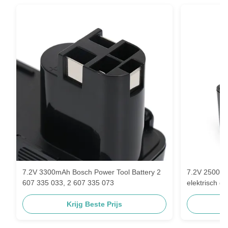
7.2V 3300mAh Bosch Power Tool Battery 2
7.2V 2500mAh
607 335 033, 2 607 335 073
elektrisch g
607 335 032
Krijg Beste Prijs