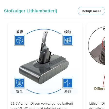
Stofzuiger Lithiumbatterij
Bekijk meer
21.6V Li-Ion Dyson vervangende batterij
Lithium Dyso
voor V8 V7 handheld tafelstofzuigers
draadloze s