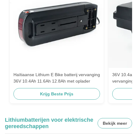
Haïtiaanse Lithium E Bike batterij vervanging
36V 10.4ah 1
36V 10.4Ah 11.6Ah 12.8Ah met oplader
vervanging vo
Krijg Beste Prijs
Lithiumbatterijen voor elektrische
Bekijk meer
gereedschappen