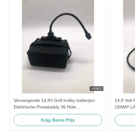
VIDEO
Vervangende 14,8V Golf trolley batterijen
14.8 Volt Po
Elektrische Powakaddy 36 Hole
18AMP Lifepo
Lithiumbatterij 18650
Krijg Beste Prijs