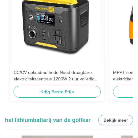
CC/CV oplaadmethode Nood draagbare
MPPT-contro
elektriciteitscentrale 1200W 2 uur volledig
elektriciteit
opgeladen voor reizen
verlichtings
Krijg Beste Prijs
wisselstroo
het lithiumbatterij van de golfkar
Bekijk meer