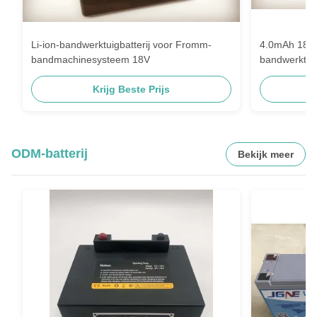
Li-ion-bandwerktuigbatterij voor Fromm-
4.0mAh 18v 
bandmachinesysteem 18V
bandwerktui
Krijg Beste Prijs
ODM-batterij
Bekijk meer