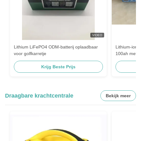
VIDEO
Lithium LiFePO4 ODM-batterij oplaadbaar
Lithium-ion
voor golfkarretje
100ah met UL
Krijg Beste Prijs
Draagbare krachtcentrale
Bekijk meer