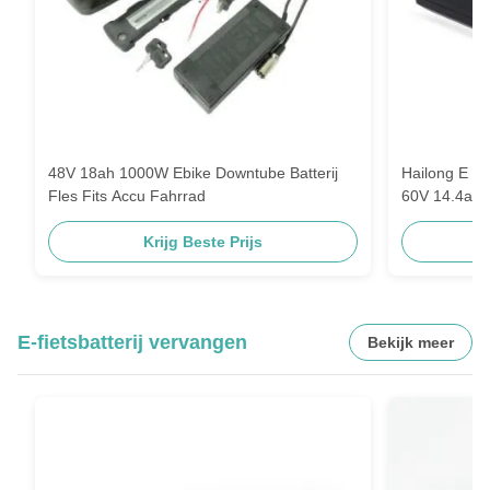
48V 18ah 1000W Ebike Downtube Batterij
Hailong E Bi
Fles Fits Accu Fahrrad
60V 14.4ah 
Krijg Beste Prijs
E-fietsbatterij vervangen
Bekijk meer