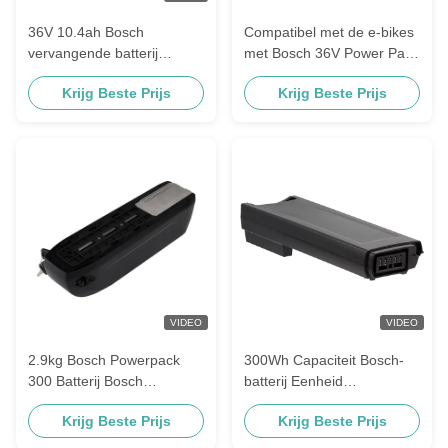
36V 10.4ah Bosch
Compatibel met de e-bikes
vervangende batterij
met Bosch 36V Power Pack
Powerpack 400/500 Frame
300/400 accu vervanging
Krijg Beste Prijs
Krijg Beste Prijs
Ebike Battery Frame Mount
Bosch Classic E-Bike accu
For Bike
VIDEO
VIDEO
2.9kg Bosch Powerpack
300Wh Capaciteit Bosch-
300 Batterij Bosch
batterij Eenheid
Connector 300Wh
Betrouwbare energie voor
Krijg Beste Prijs
Krijg Beste Prijs
Capaciteit
industriële toepassingen