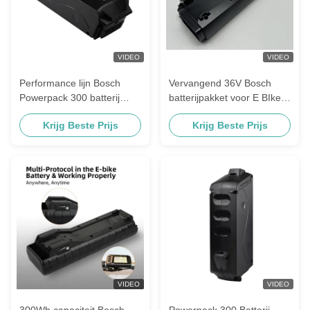
VIDEO
VIDEO
Performance lijn Bosch
Vervangend 36V Bosch
Powerpack 300 batterij
batterijpakket voor E BIke
geschikt voor alle
batterij Lithiumbatterij
Krijg Beste Prijs
Krijg Beste Prijs
omstandigheden
VIDEO
VIDEO
300Wh capaciteit Bosch
Powerpack 300 Batterij -