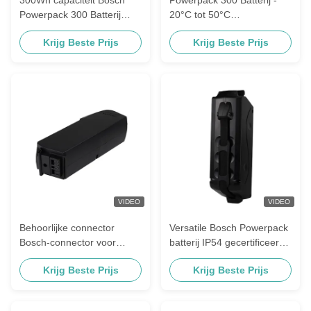
Powerpack 300 Batterij
20°C tot 50°C
voor Bosch Connector
Weerbestendige LED-
Krijg Beste Prijs
Krijg Beste Prijs
display 4-stap
ladingsindicator
VIDEO
VIDEO
Behoorlijke connector
Versatile Bosch Powerpack
Bosch-connector voor
batterij IP54 gecertificeerd
Bosch Powerpack 300-
voor extreme temperaturen
Krijg Beste Prijs
Krijg Beste Prijs
batterij