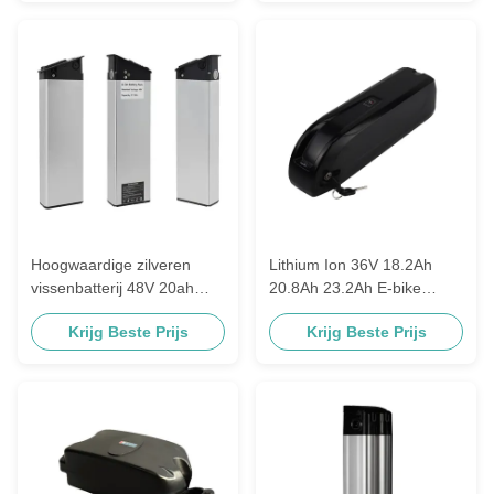
Hoogwaardige zilveren
Lithium Ion 36V 18.2Ah
vissenbatterij 48V 20ah
20.8Ah 23.2Ah E-bike
Lithium Ion E-Bike batterij
batterij past bij 350W
Krijg Beste Prijs
Krijg Beste Prijs
voor 1000W elektrische
Mountain Bike Hailong
fiets Ebike Akku