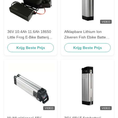
VIDEO
36V 10.4Ah 11.6Ah 18650
Afklapbare Lithium Ion
Little Frog E-Bike Batterij
Zilveren Fish Ebike Batterij
Opvouwbaar Klein voor
48V 10.4Ah 13Ah 14.5Ah
Krijg Beste Prijs
Krijg Beste Prijs
elektrische fiets Scooter
16Ah Vervanging Mifa
Samsung Zhenlong
VIDEO
VIDEO
Multifunktioneel 48V
36V 48V E fietsbatterij