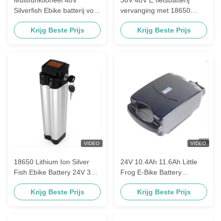
Silverfish Ebike batterij voor
vervanging met 18650
E Scooter Zhenlong
Lithium Ion Cell 10.4Ah
Krijg Beste Prijs
Krijg Beste Prijs
Samsung Mifa
12Ah 13Ah 15.6Ah 17.4Ah
VIDEO
VIDEO
18650 Lithium Ion Silver
24V 10.4Ah 11.6Ah Little
Fish Ebike Battery 24V 36V
Frog E-Bike Battery
48V met sleutel slot
Lithiumbatterij 7S4P 28PCS
Krijg Beste Prijs
Krijg Beste Prijs
Samsung Mifa ZhenLong
18650 Cell