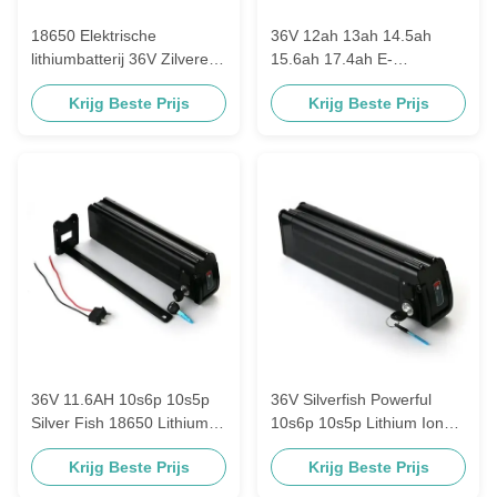
18650 Elektrische
36V 12ah 13ah 14.5ah
lithiumbatterij 36V Zilveren
15.6ah 17.4ah E-
vis Elektrische
fietsbatterij Samsung
Krijg Beste Prijs
Krijg Beste Prijs
voertuigbatterij
Zhenlong-cellen
Zilvervisjesstijl e-fietsbatterij
36V 11.6AH 10s6p 10s5p
36V Silverfish Powerful
Silver Fish 18650 Lithium
10s6p 10s5p Lithium Ion
Ion Battery USB voor
Battery met USB Black
Krijg Beste Prijs
Krijg Beste Prijs
elektrische fiets E-Bike
Silverfish Style E-Bike
batterij
Battery