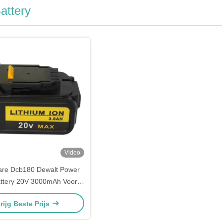
attery
Video
are Dcb180 Dewalt Power
attery 20V 3000mAh Voor
draadloze boor
rijg Beste Prijs