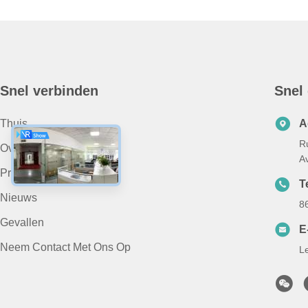
Snel verbinden
Snel
Thuis
A
R
Over Ons
A
Producten
Te
Nieuws
8
Gevallen
E
Neem Contact Met Ons Op
L