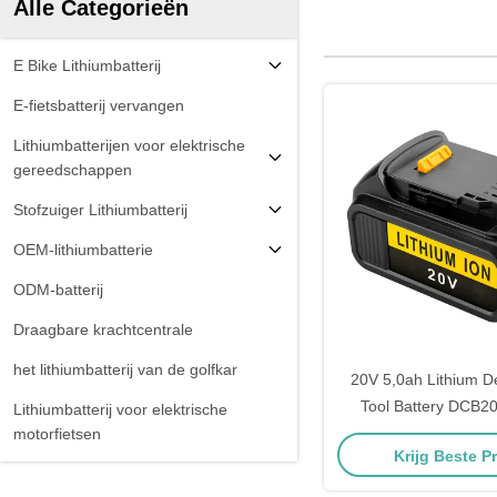
Alle Categorieën
E Bike Lithiumbatterij
E-fietsbatterij vervangen
Lithiumbatterijen voor elektrische
gereedschappen
Stofzuiger Lithiumbatterij
OEM-lithiumbatterie
ODM-batterij
Draagbare krachtcentrale
het lithiumbatterij van de golfkar
20V 5,0ah Lithium D
Tool Battery DCB
Lithiumbatterij voor elektrische
DCB201
motorfietsen
Krijg Beste Pr