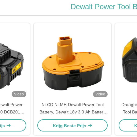
Dewalt Power Tool B
Video
Video
ewalt Power
Ni-CD Ni-MH Dewalt Power Tool
Draagb
200 DCB201
Battery, Dewalt 18v 3,0 Ah Battery
Tool B
DC9096 De9039
ijs
Krijg Beste Prijs
K