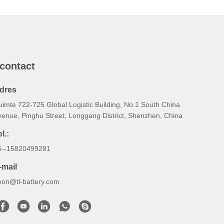
 contact
dres
uimte 722-725 Global Logistic Building, No.1 South China
venue, Pinghu Street, Longgang District, Shenzhen, China
l.:
6--15820499281
-mail
eon@tl-battery.com